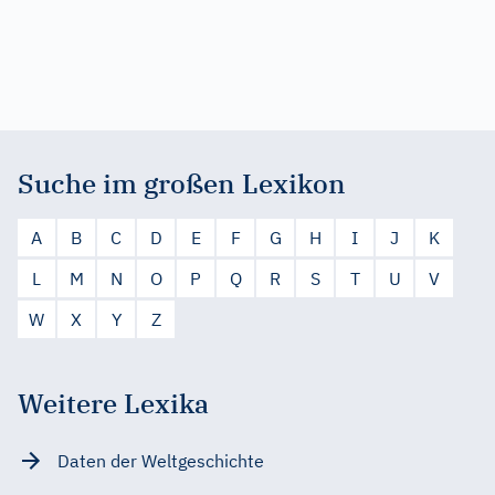
Suche im großen Lexikon
A
B
C
D
E
F
G
H
I
J
K
L
M
N
O
P
Q
R
S
T
U
V
W
X
Y
Z
Weitere Lexika
Daten der Weltgeschichte