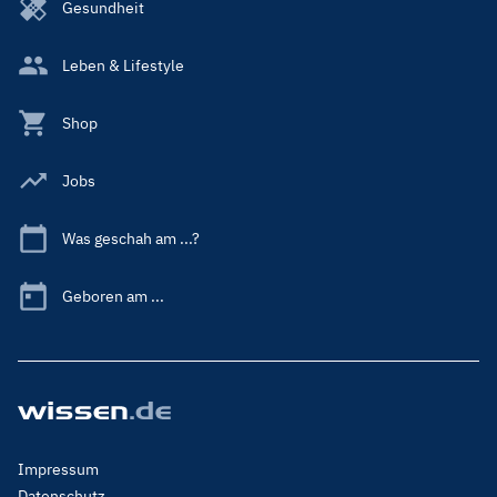
Gesundheit
Leben & Lifestyle
Shop
Jobs
Was geschah am ...?
Geboren am ...
Footer
Impressum
Menu
Datenschutz