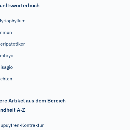
unftswörterbuch
yriophyllum
immun
eripatetiker
Embryo
isagio
ichten
ere Artikel aus dem Bereich
ndheit A-Z
upuytren-Kontraktur