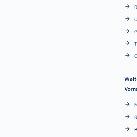
R
C
G
T
Weit
Vorn
M
R
B