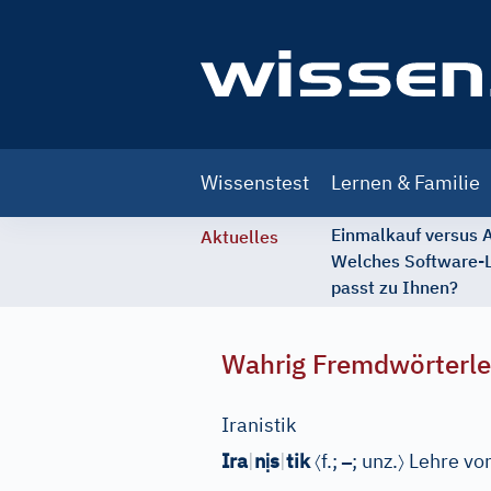
Main
Wissenstest
Lernen & Familie
navigation
Einmalkauf versus
Aktuelles
Welches Software-
passt zu Ihnen?
Wahrig Fremdwörterle
Iranistik
ị
〈
–
〉
Ira
|
n
s
|
tik
f.;
; unz.
Lehre von