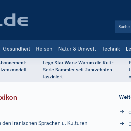
Gesundheit
Reisen
Natur & Umwelt
Technik
Le
 Abonnement:
Lego Star Wars: Warum die Kult-
E
Lizenzmodell
Serie Sammler seit Jahrzehnten
U
fasziniert
o
xikon
Weit
O
 den iranischen Sprachen u. Kulturen
G