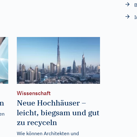
B
I
Wissenschaft
en
Neue Hochhäuser –
leicht, biegsam und gut
ten
zu recyceln
Wie können Architekten und