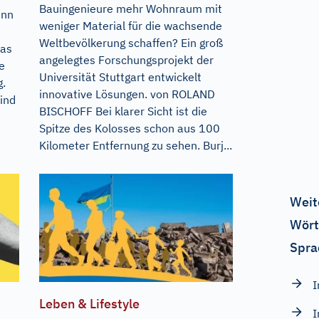
Bauingenieure mehr Wohnraum mit
enn
weniger Material für die wachsende
Weltbevölkerung schaffen? Ein groß
Das
angelegtes Forschungsprojekt der
e
Universität Stuttgart entwickelt
g.
innovative Lösungen. von ROLAND
ind
BISCHOFF Bei klarer Sicht ist die
Spitze des Kolosses schon aus 100
Kilometer Entfernung zu sehen. Burj...
Weit
Wört
Spra
I
Leben & Lifestyle
I