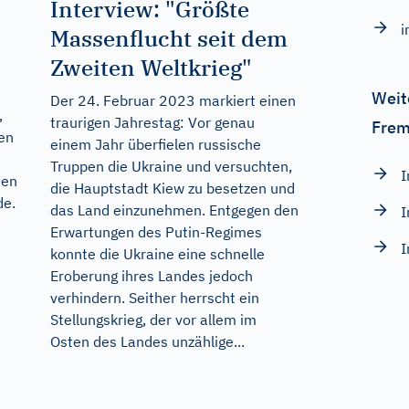
Interview: "Größte
i
Massenflucht seit dem
Zweiten Weltkrieg"
Weit
Der 24. Februar 2023 markiert einen
,
traurigen Jahrestag: Vor genau
Frem
gen
einem Jahr überfielen russische
Truppen die Ukraine und versuchten,
I
ien
die Hauptstadt Kiew zu besetzen und
de
.
das Land einzunehmen. Entgegen den
I
Erwartungen des Putin-Regimes
I
konnte die Ukraine eine schnelle
Eroberung ihres Landes jedoch
verhindern. Seither herrscht ein
Stellungskrieg, der vor allem im
Osten des Landes unzählige...