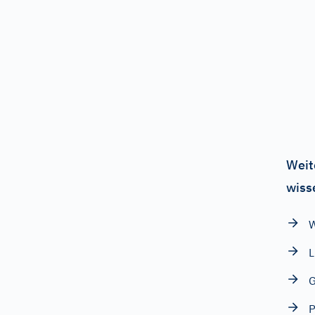
Weit
wiss
W
L
G
P