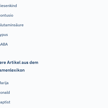
iesenkind
ontusio
lutaminsäure
ypus
GABA
ere Artikel aus dem
amenlexikon
arija
onald
aptist