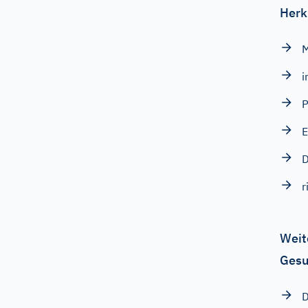
Herk
M
P
D
r
Weit
Gesu
D