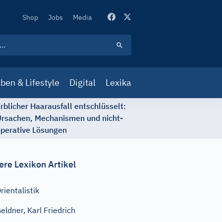
Secondary
Shop
Jobs
Media
Navigation
ben & Lifestyle
Digital
Lexika
rblicher Haarausfall entschlüsselt:
rsachen, Mechanismen und nicht-
perative Lösungen
ere Lexikon Artikel
rientalistik
eldner, Karl Friedrich