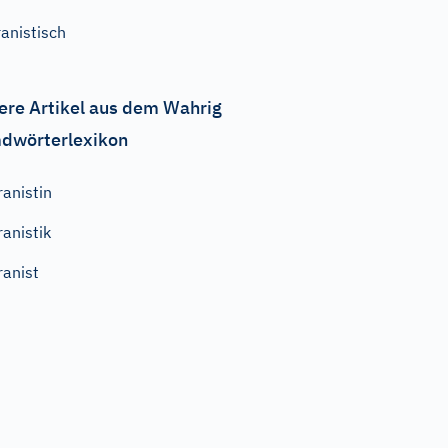
ranistisch
ere Artikel aus dem Wahrig
dwörterlexikon
ranistin
ranistik
ranist