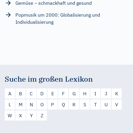
Gemüse – schmackhaft und gesund
Popmusik um 2000: Globalisierung und
Individualisierung
Suche im großen Lexikon
A
B
C
D
E
F
G
H
I
J
K
L
M
N
O
P
Q
R
S
T
U
V
W
X
Y
Z