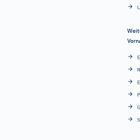
L
Weit
Vorn
E
E
P