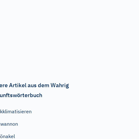
ere Artikel aus dem Wahrig
unftswörterbuch
kklimatisieren
Kwannon
önakel