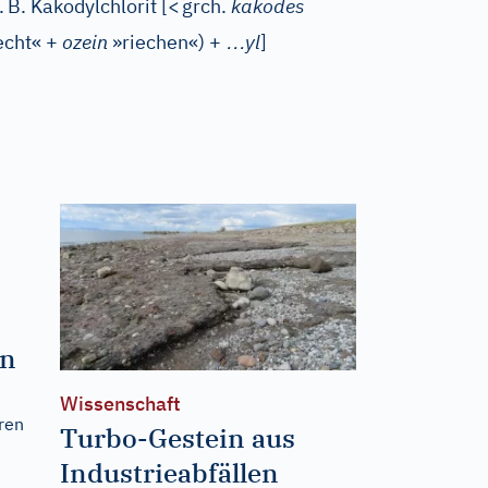
.
B. Kakodylchlorit
[
<
grch.
kakodes
…
echt« +
ozein
»riechen«) +
yl
]
en
Wissenschaft
ren
Turbo-Gestein aus
Industrieabfällen