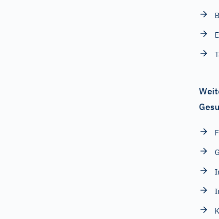
B
E
T
Weit
Gesu
F
G
I
I
K