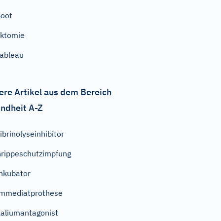
oot
ktomie
ableau
ere Artikel aus dem Bereich
ndheit A-Z
ibrinolyseinhibitor
rippeschutzimpfung
nkubator
mmediatprothese
aliumantagonist