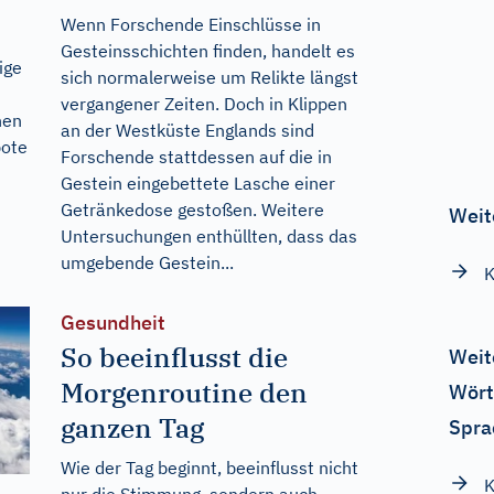
Wenn Forschende Einschlüsse in
Gesteinsschichten finden, handelt es
ige
sich normalerweise um Relikte längst
vergangener Zeiten. Doch in Klippen
nen
an der Westküste Englands sind
bote
Forschende stattdessen auf die in
Gestein eingebettete Lasche einer
Getränkedose gestoßen. Weitere
Weit
Untersuchungen enthüllten, dass das
umgebende Gestein...
K
Gesundheit
So beeinflusst die
Weit
Morgenroutine den
Wört
ganzen Tag
Spra
Wie der Tag beginnt, beeinflusst nicht
K
nur die Stimmung, sondern auch