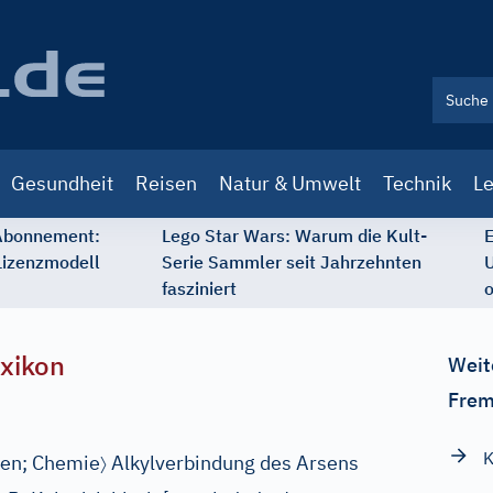
Gesundheit
Reisen
Natur & Umwelt
Technik
Le
 Abonnement:
Lego Star Wars: Warum die Kult-
E
Lizenzmodell
Serie Sammler seit Jahrzehnten
U
fasziniert
o
xikon
Weit
Frem
K
〉
en;
Chemie
Alkylverbindung des Arsens