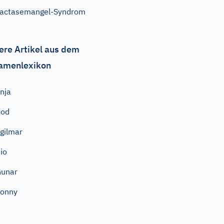
actasemangel-Syndrom
ere Artikel aus dem
amenlexikon
nja
Rod
gilmar
io
Gunar
Sonny