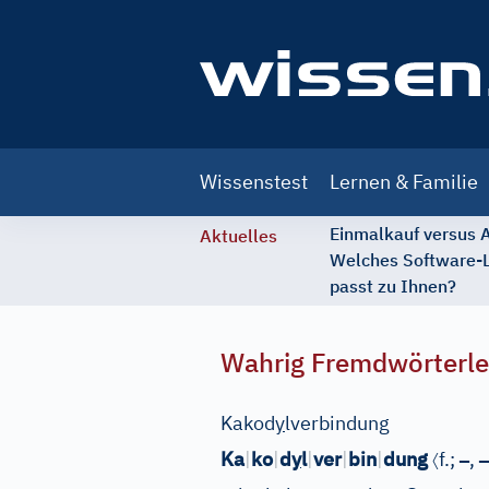
Main
Wissenstest
Lernen & Familie
navigation
Einmalkauf versus
Aktuelles
Welches Software-
passt zu Ihnen?
Wahrig Fremdwörterle
Kakod
y
lverbindung
〈
–
–
Ka
|
ko
|
d
y
l
|
ver
|
bin
|
dung
f.;
,