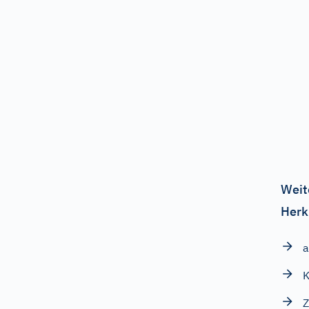
Weit
Herk
a
Z