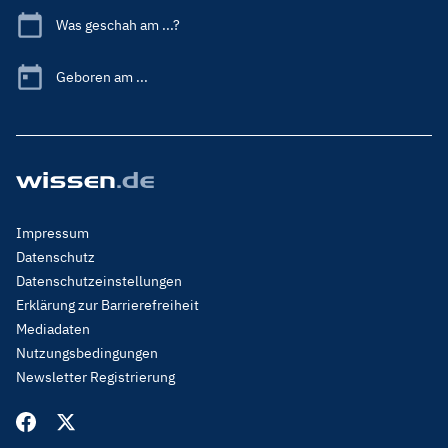
Was geschah am ...?
Geboren am ...
Footer
Impressum
Menu
Datenschutz
Legal
Datenschutzeinstellungen
Erklärung zur Barrierefreiheit
Mediadaten
Nutzungsbedingungen
Newsletter Registrierung