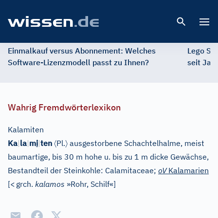
Open 
Einmalkauf versus Abonnement: Welches
Lego St
Software-Lizenzmodell passt zu Ihnen?
seit Jah
Wahrig Fremdwörterlexikon
Kalamiten
〈
〉
Ka
|
la
|
m
i
|
ten
Pl.
ausgestorbene Schachtelhalme, meist
baumartige, bis 30 m hohe u. bis zu 1 m dicke Gewächse,
Bestandteil der Steinkohle: Calamitaceae;
oV
Kalamarien
[
<
grch.
kalamos
»Rohr, Schilf«
]