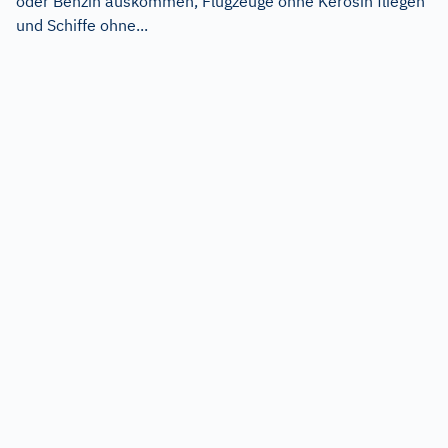
oder Benzin auskommen, Flugzeuge ohne Kerosin fliegen
und Schiffe ohne...