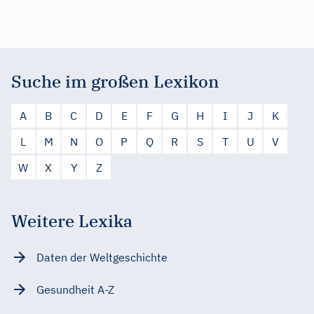
Suche im großen Lexikon
A
B
C
D
E
F
G
H
I
J
K
L
M
N
O
P
Q
R
S
T
U
V
W
X
Y
Z
Weitere Lexika
Daten der Weltgeschichte
Gesundheit A-Z