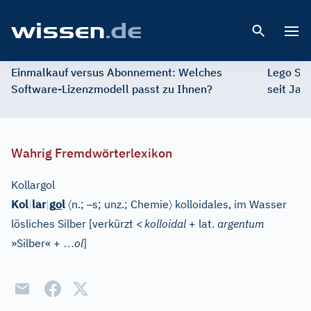
Open 
Einmalkauf versus Abonnement: Welches
Lego St
Software-Lizenzmodell passt zu Ihnen?
seit Jah
Wahrig Fremdwörterlexikon
Kollargol
〈
–
〉
Kol
|
lar
|
g
o
l
n.;
s; unz.;
Chemie
kolloidales, im Wasser
lösliches Silber
[
verkürzt
<
koll
oidal
+ lat.
arg
entum
…
»Silber« +
ol
]