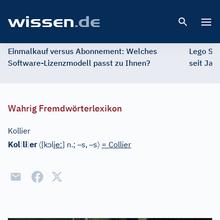
Open 
Einmalkauf versus Abonnement: Welches
Lego St
Software-Lizenzmodell passt zu Ihnen?
seit Jah
Wahrig Fremdwörterlexikon
Kollier
〈
ɔ
e
–
–
〉
Kol
|
li
|
er
[
k
lj
:
]
n.;
s,
s
= Collier