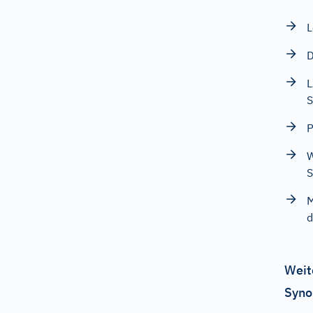
L
D
L
S
P
W
M
d
Weit
Syno