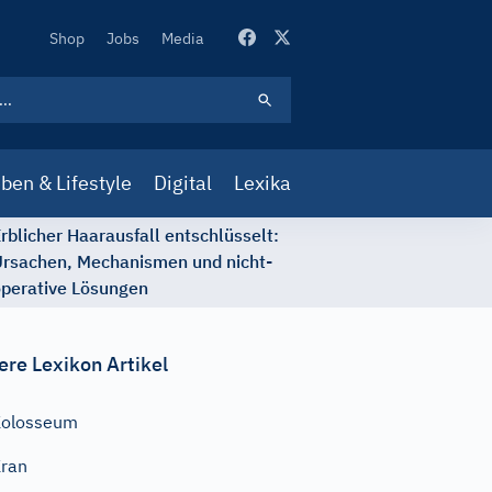
Secondary
Shop
Jobs
Media
Navigation
ben & Lifestyle
Digital
Lexika
rblicher Haarausfall entschlüsselt:
rsachen, Mechanismen und nicht-
perative Lösungen
ere Lexikon Artikel
Kolosseum
ran