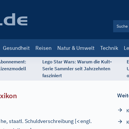
Gesundheit
Reisen
Natur & Umwelt
Technik
Le
 Abonnement:
Lego Star Wars: Warum die Kult-
E
Lizenzmodell
Serie Sammler seit Jahrzehnten
U
fasziniert
o
xikon
Weit
he, staatl. Schuldverschreibung
[
<
engl.
K