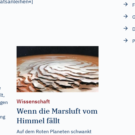
aatsanleihen«
]
F
G
D
e
lt,
Wissenschaft
ngen
Wenn die Marsluft vom
ing
Himmel fällt
Auf dem Roten Planeten schwankt