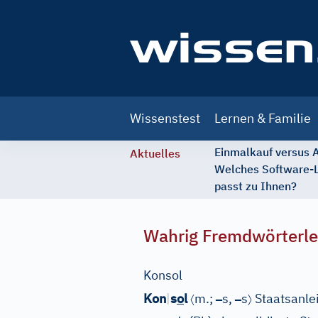
Main
Wissenstest
Lernen & Familie
navigation
Einmalkauf versus
Aktuelles
Welches Software-
passt zu Ihnen?
Wahrig Fremdwörterle
Konsol
〈
–
–
〉
Kon
|
s
o
l
m.;
s,
s
Staatsanlei