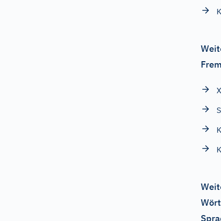
K
Weit
Frem
S
K
K
Weit
Wört
Spra