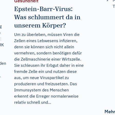
M
Gesundheit
T
Epstein-Barr-Virus:
Was schlummert da in
unserem Körper?
g
n
Um zu überleben, müssen Viren die
t
Zellen eines Lebwesens infizieren,
IRK
denn sie können sich nicht allein
vermehren, sondern benötigen dafür
die Zellmaschinerie einer Wirtszelle.
 den
Sie schleusen ihr Erbgut daher in eine
fremde Zelle ein und nutzen diese
,
aus, um neue Viruspartikel zu
produzieren und freizusetzen. Das
Immunsystem des Menschen
erkennt die Erreger normalerweise
relativ schnell und...
Mehr