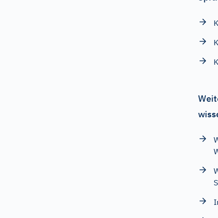
K
K
K
Weit
wiss
W
W
W
S
I