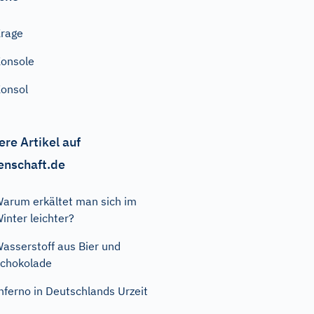
rage
onsole
onsol
ere Artikel auf
enschaft.de
arum erkältet man sich im
inter leichter?
asserstoff aus Bier und
chokolade
nferno in Deutschlands Urzeit