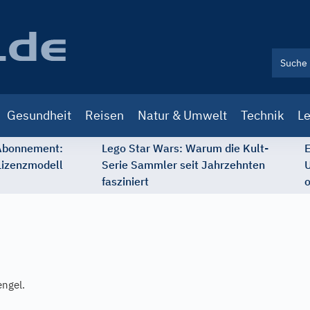
Gesundheit
Reisen
Natur & Umwelt
Technik
Le
 Abonnement:
Lego Star Wars: Warum die Kult-
E
Lizenzmodell
Serie Sammler seit Jahrzehnten
U
fasziniert
o
engel.