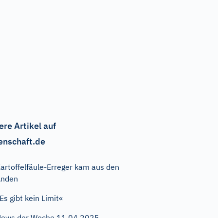
ere Artikel auf
enschaft.de
artoffelfäule-Erreger kam aus den
Anden
Es gibt kein Limit«
ews der Woche 11.04.2025