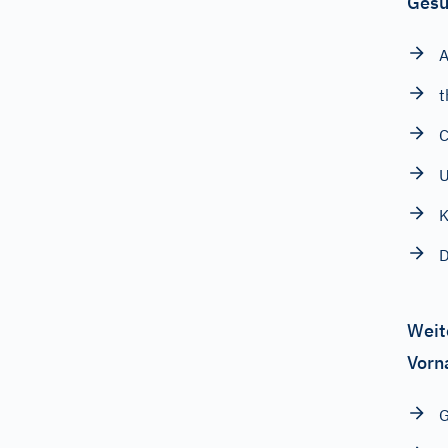
Gesu
A
t
C
U
K
D
Weit
Vorn