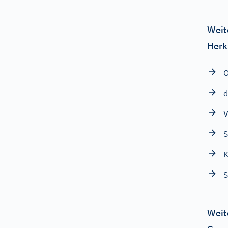
Weit
Herk
O
d
V
S
K
S
Weit