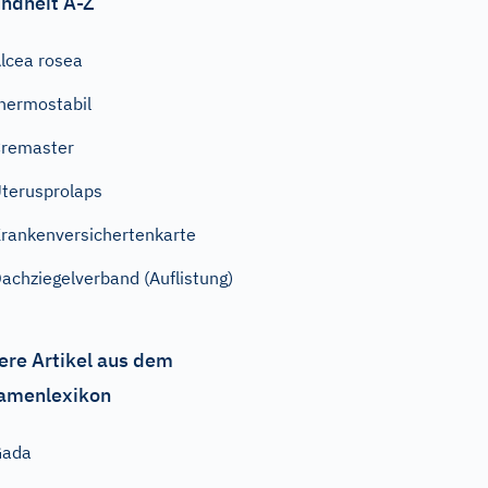
ndheit A-Z
lcea rosea
hermostabil
remaster
terusprolaps
rankenversichertenkarte
achziegelverband (Auflistung)
ere Artikel aus dem
amenlexikon
Gada