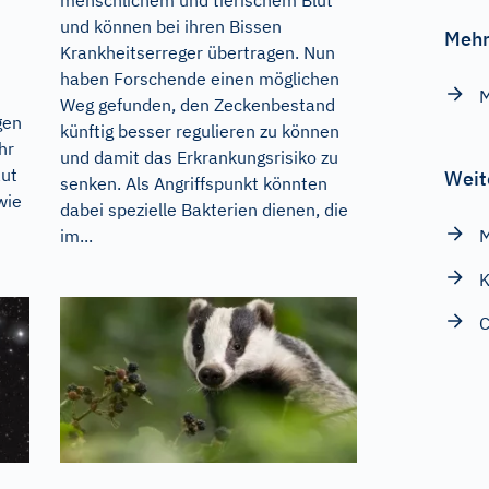
und können bei ihren Bissen
Mehr
Krankheitserreger übertragen. Nun
haben Forschende einen möglichen
n
M
Weg gefunden, den Zeckenbestand
gen
künftig besser regulieren zu können
hr
und damit das Erkrankungsrisiko zu
aut
Weit
senken. Als Angriffspunkt könnten
wie
dabei spezielle Bakterien dienen, die
im...
M
K
C