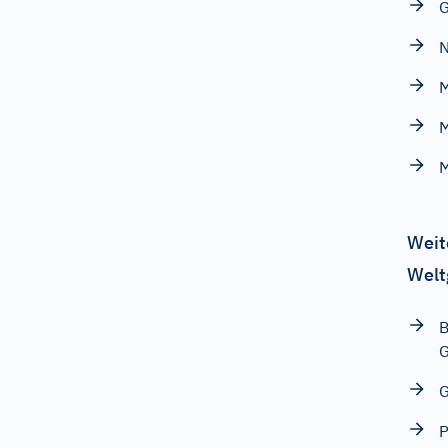
G
N
M
Weit
Welt
B
G
G
P