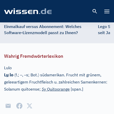
Open 
Einmalkauf versus Abonnement: Welches
Lego St
Software-Lizenzmodell passt zu Ihnen?
seit Jah
Wahrig Fremdwörterlexikon
Lulo
〈
–
–
〉
L
u
|
lo
f.;
,
s;
Bot.
südamerikan. Frucht mit grünem,
geleeartigem Fruchtfleisch u. zahlreichen Samenkernen:
Solanum quitoense;
Sy
Quitoorange
[
span.
]