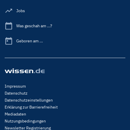
Jobs
Was geschah am ...?
Geboren am ...
Footer
Impressum
Menu
Datenschutz
Legal
Datenschutzeinstellungen
Erklärung zur Barrierefreiheit
Mediadaten
Nutzungsbedingungen
Newsletter Registrierung