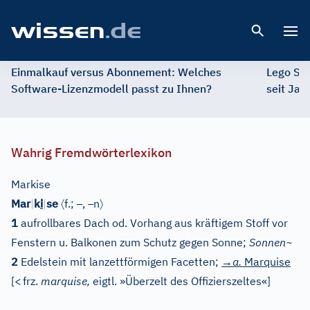
Open 
Einmalkauf versus Abonnement: Welches
Lego St
Software-Lizenzmodell passt zu Ihnen?
seit Jah
Wahrig Fremdwörterlexikon
Markise
〈
–
–
〉
Mar
|
k
i
|
se
f.;
,
n
1
aufrollbares Dach od. Vorhang aus kräftigem Stoff vor
Fenstern u. Balkonen zum Schutz gegen Sonne;
Sonnen~
2
Edelstein mit lanzettförmigen Facetten;
→a.
Marquise
[
<
frz.
marquise,
eigtl. »Überzelt des Offizierszeltes«
]