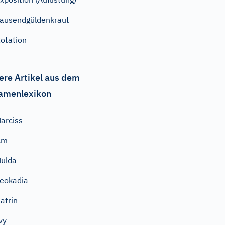
ausendgüldenkraut
otation
ere Artikel aus dem
amenlexikon
arciss
Am
ulda
eokadia
atrin
vy