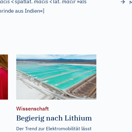
acis
<
spätlat.
macis
<
lat.
macir
»als
M
rinde aus Indien«
]
Wissenschaft
Begierig nach Lithium
Der Trend zur Elektromobilität lässt