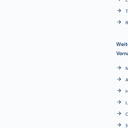
T
R
Weit
Vorn
N
H
L
C
I