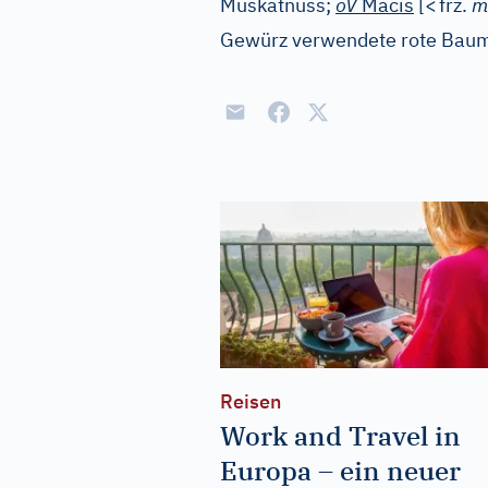
Muskatnuss;
oV
Macis
[
<
frz.
m
Gewürz verwendete rote Baum
Reisen
Work and Travel in
Europa – ein neuer