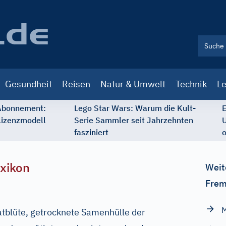
Gesundheit
Reisen
Natur & Umwelt
Technik
Le
 Abonnement:
Lego Star Wars: Warum die Kult-
E
Lizenzmodell
Serie Sammler seit Jahrzehnten
U
fasziniert
o
xikon
Weit
Frem
M
blüte, getrocknete Samenhülle der