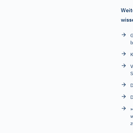
Weit
wiss
G
b
K
V
S
D
D
»
w