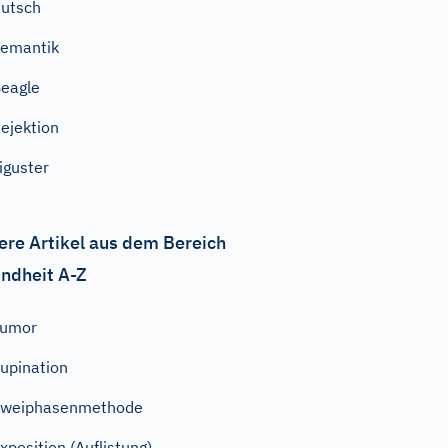
utsch
emantik
eagle
ejektion
iguster
ere Artikel aus dem Bereich
ndheit A-Z
Tumor
upination
Zweiphasenmethode
xposition (Auflistung)