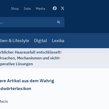
Secondary
Shop
Jobs
Media
Navigation
ben & Lifestyle
Digital
Lexika
rblicher Haarausfall entschlüsselt:
rsachen, Mechanismen und nicht-
perative Lösungen
ere Artikel aus dem Wahrig
dwörterlexikon
acis