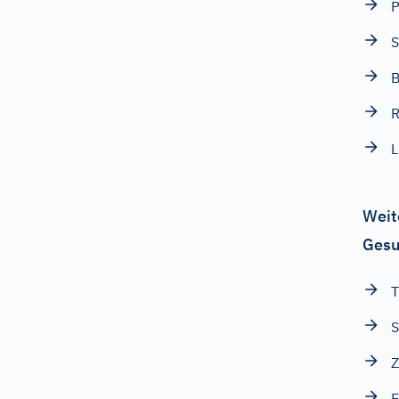
P
S
B
R
L
Weit
Gesu
S
E