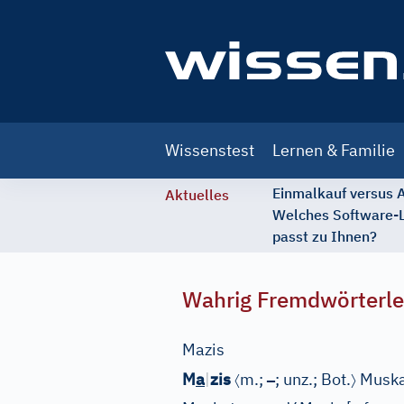
Main
Wissenstest
Lernen & Familie
navigation
Einmalkauf versus
Aktuelles
Welches Software-
passt zu Ihnen?
Wahrig Fremdwörterle
Mazis
〈
–
〉
M
a
|
zis
m.;
; unz.;
Bot.
Muskat