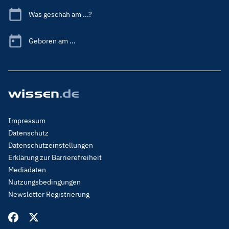
Was geschah am ...?
Geboren am ...
Footer
Impressum
Menu
Datenschutz
Legal
Datenschutzeinstellungen
Erklärung zur Barrierefreiheit
Mediadaten
Nutzungsbedingungen
Newsletter Registrierung