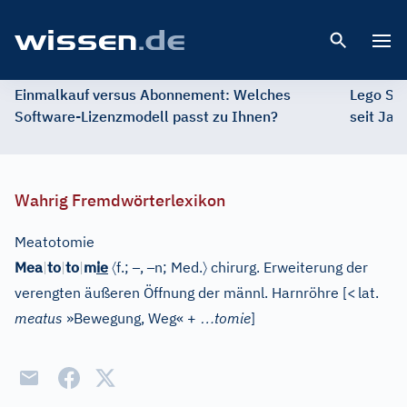
Open 
Einmalkauf versus Abonnement: Welches
Lego St
Software-Lizenzmodell passt zu Ihnen?
seit Jah
Wahrig Fremdwörterlexikon
Meatotomie
〈
–
–
〉
Mea
|
to
|
to
|
m
ie
f.;
,
n;
Med.
chirurg. Erweiterung der
verengten äußeren Öffnung der männl. Harnröhre
[
<
lat.
…
meatus
»Bewegung, Weg« +
tomie
]