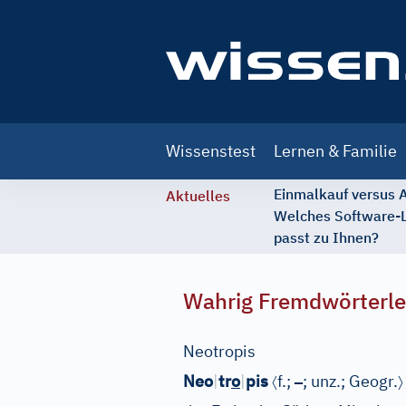
Main
Wissenstest
Lernen & Familie
navigation
Einmalkauf versus
Aktuelles
Welches Software-
passt zu Ihnen?
Wahrig Fremdwörterle
Neotropis
〈
–
〉
Neo
|
tr
o
|
pis
f.;
; unz.;
Geogr.