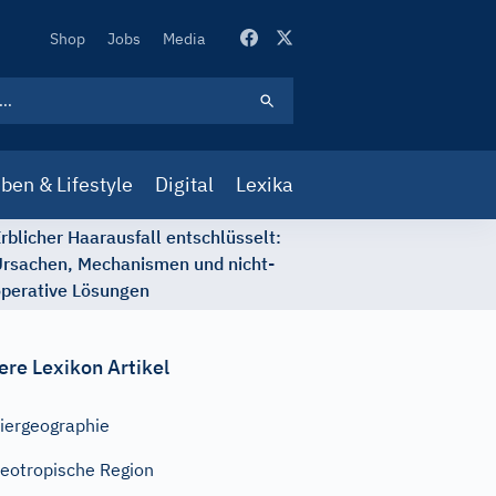
Secondary
Shop
Jobs
Media
Navigation
ben & Lifestyle
Digital
Lexika
rblicher Haarausfall entschlüsselt:
rsachen, Mechanismen und nicht-
perative Lösungen
ere Lexikon Artikel
iergeographie
eotropische Region