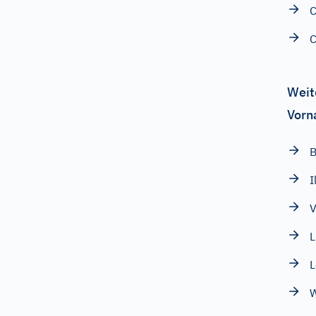
C
C
Weit
Vorn
B
I
V
L
L
W