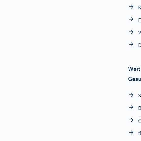
K
F
V
Weit
Gesu
S
B
t