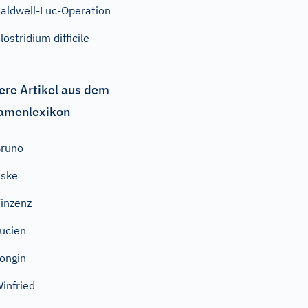
aldwell-Luc-Operation
lostridium difficile
ere Artikel aus dem
amenlexikon
runo
lske
inzenz
ucien
ongin
infried