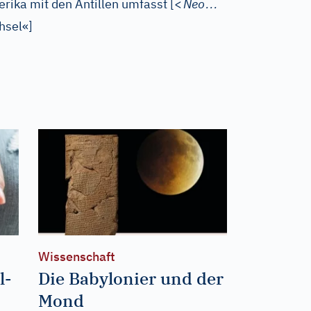
…
erika mit den Antillen umfasst
[
<
Neo
hsel«
]
Wissenschaft
l-
Die Babylonier und der
Mond