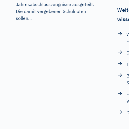
Jahresabschlusszeugnisse ausgeteilt.
Weit
Die damit vergebenen Schulnoten
sollen...
wiss
W
F
D
T
B
S
F
V
D