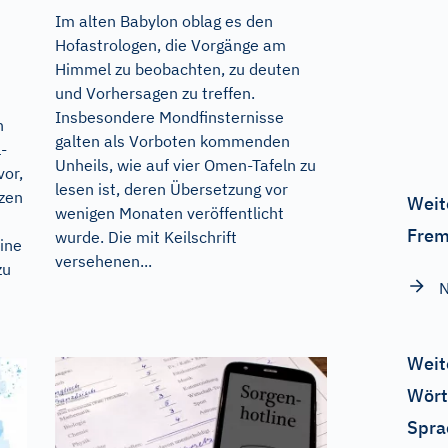
Im alten Babylon oblag es den
Hofastrologen, die Vorgänge am
Himmel zu beobachten, zu deuten
und Vorhersagen zu treffen.
Insbesondere Mondfinsternisse
h
galten als Vorboten kommenden
-
Unheils, wie auf vier Omen-Tafeln zu
vor,
lesen ist, deren Übersetzung vor
rzen
Weit
wenigen Monaten veröffentlicht
Frem
wurde. Die mit Keilschrift
ine
versehenen...
zu
N
Weit
Wört
Spra