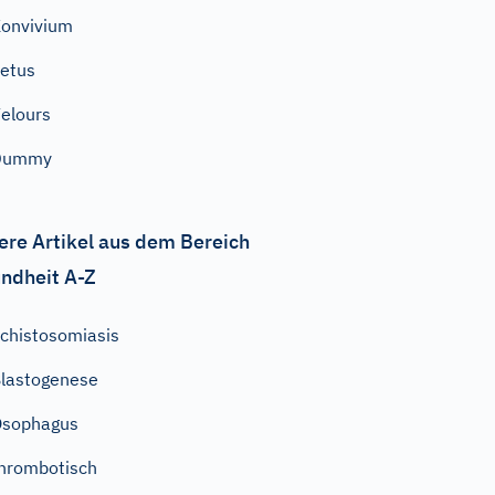
onvivium
etus
elours
Dummy
ere Artikel aus dem Bereich
ndheit A-Z
chistosomiasis
lastogenese
Ösophagus
hrombotisch