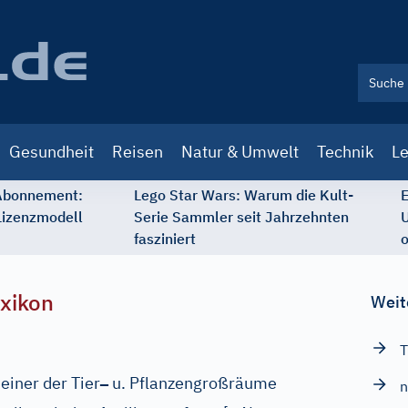
Gesundheit
Reisen
Natur & Umwelt
Technik
Le
 Abonnement:
Lego Star Wars: Warum die Kult-
E
Lizenzmodell
Serie Sammler seit Jahrzehnten
U
fasziniert
o
xikon
Weit
T
–
einer der Tier
u. Pflanzengroßräume
n