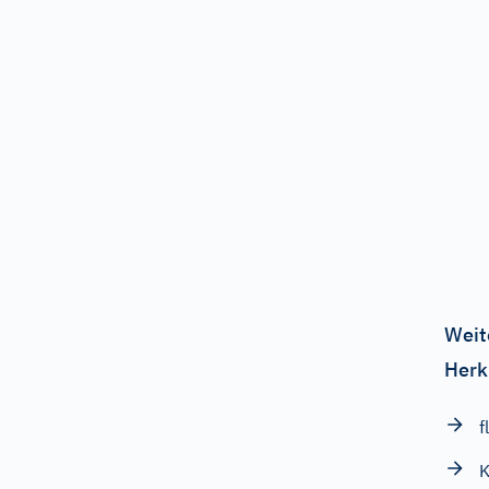
Weit
Herk
f
K