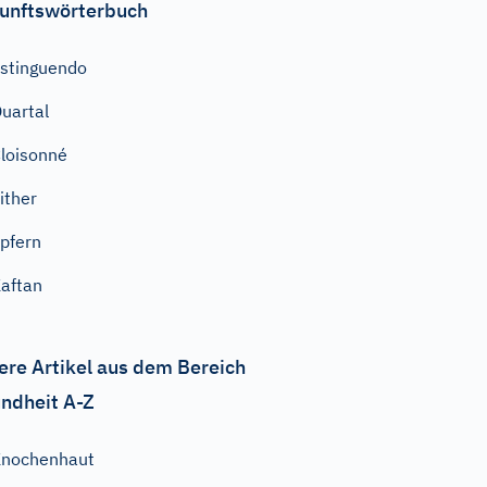
unftswörterbuch
stinguendo
uartal
loisonné
ither
pfern
aftan
ere Artikel aus dem Bereich
ndheit A-Z
Knochenhaut