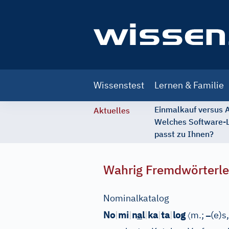
Main
Wissenstest
Lernen & Familie
navigation
Einmalkauf versus
Aktuelles
Welches Software-
passt zu Ihnen?
Wahrig Fremdwörterle
Nominalkatalog
〈
–
No
|
mi
|
n
a
l
|
ka
|
ta
|
log
m.;
(e)s