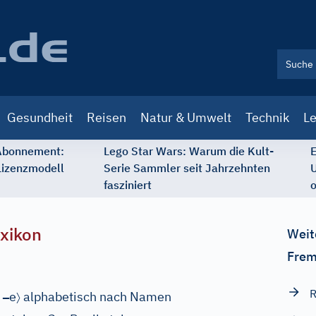
Gesundheit
Reisen
Natur & Umwelt
Technik
Le
 Abonnement:
Lego Star Wars: Warum die Kult-
E
Lizenzmodell
Serie Sammler seit Jahrzehnten
U
fasziniert
o
xikon
Weit
Frem
R
–
〉
,
e
alphabetisch nach Namen