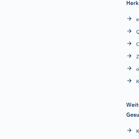
Herk
e
Q
C
Z
o
K
Weit
Gesu