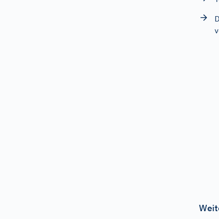
D
v
Weit