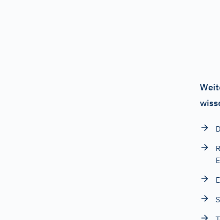
Weit
wiss
D
R
E
E
S
T