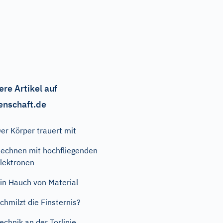
ere Artikel auf
enschaft.de
er Körper trauert mit
echnen mit hochfliegenden
lektronen
in Hauch von Material
chmilzt die Finsternis?
echnik an der Torlinie