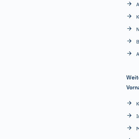
K
N
B
A
Weit
Vorn
I