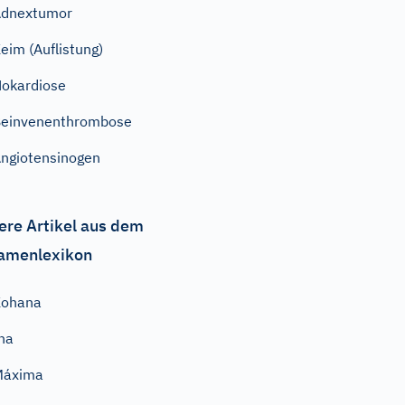
Adnextumor
eim (Auflistung)
okardiose
einvenenthrombose
ngiotensinogen
ere Artikel aus dem
amenlexikon
Kohana
na
Máxima