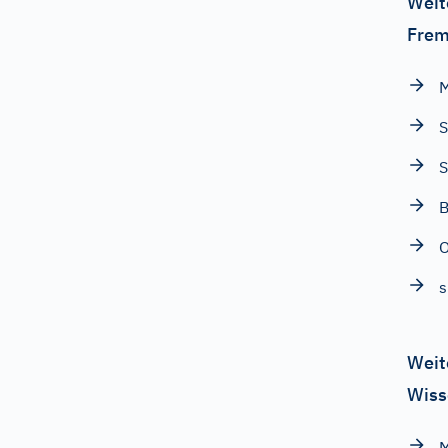
Weit
Frem
S
S
B
s
Weit
Wiss
M