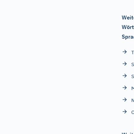
Weit
Wört
Spra
T
S
S
M
N