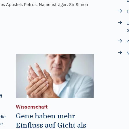
des Apostels Petrus. Namensträger: Sir Simon
T
U
p
Z
N
ft
Wissenschaft
Gene haben mehr
die
Einfluss auf Gicht als
re