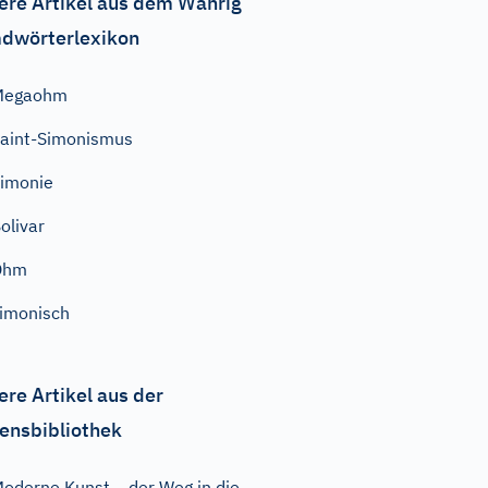
ere Artikel aus dem Wahrig
dwörterlexikon
Megaohm
aint-Simonismus
imonie
olivar
Ohm
imonisch
ere Artikel aus der
ensbibliothek
oderne Kunst – der Weg in die