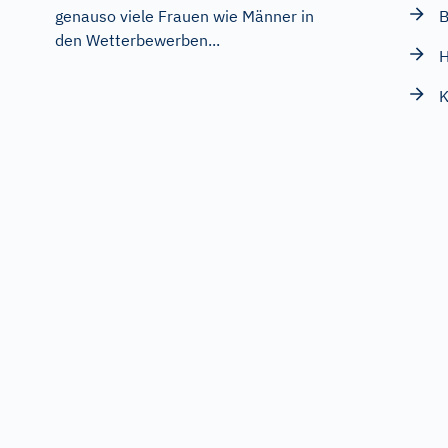
B
genauso viele Frauen wie Männer in
den Wetterbewerben...
H
K