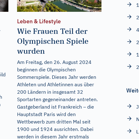
1
2
Leben & Lifestyle
r
Wie Frauen Teil der
4
Olympischen Spiele
2
wurden
1
Am Freitag, den 26. August 2024
2
beginnen die Olympischen
ild
Sommerspiele. Dieses Jahr werden
Athleten und Athletinnen aus über
Weit
200 Ländern in insgesamt 32
h
Sportarten gegeneinander antreten.
n
Gastgeberland ist Frankreich – die
Hauptstadt Paris wird den
N
Wettbewerb zum dritten Mal seit
1900 und 1924 ausrichten. Dabei
L
werden in diesem Jahr erstmals