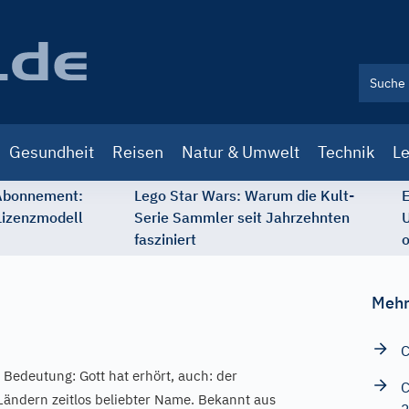
Gesundheit
Reisen
Natur & Umwelt
Technik
Le
 Abonnement:
Lego Star Wars: Warum die Kult-
E
Lizenzmodell
Serie Sammler seit Jahrzehnten
U
fasziniert
o
Mehr
C
 Bedeutung: Gott hat erhört, auch: der
C
en Ländern zeitlos beliebter Name. Bekannt aus