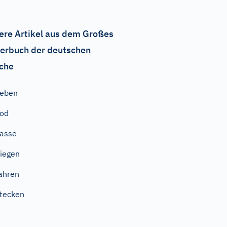
ere Artikel aus dem Großes
erbuch der deutschen
che
Leben
od
asse
liegen
ahren
tecken