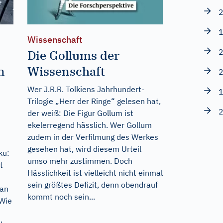
2
1
Wissenschaft
2
Die Gollums der
n
Wissenschaft
2
Wer J.R.R. Tolkiens Jahrhundert-
1
Trilogie „Herr der Ringe“ gelesen hat,
2
der weiß: Die Figur Gollum ist
ekelerregend hässlich. Wer Gollum
zudem in der Verfilmung des Werkes
gesehen hat, wird diesem Urteil
ku:
umso mehr zustimmen. Doch
t
Hässlichkeit ist vielleicht nicht einmal
sein größtes Defizit, denn obendrauf
 an
kommt noch sein...
 Wie