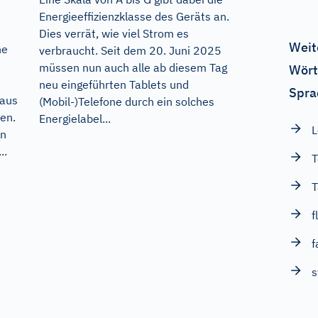
Energieeffizienzklasse des Geräts an.
Dies verrät, wie viel Strom es
Weit
ne
verbraucht. Seit dem 20. Juni 2025
müssen nun auch alle ab diesem Tag
Wört
neu eingeführten Tablets und
Spra
 aus
(Mobil-)Telefone durch ein solches
en.
Energielabel...
in
..
T
T
f
f
s