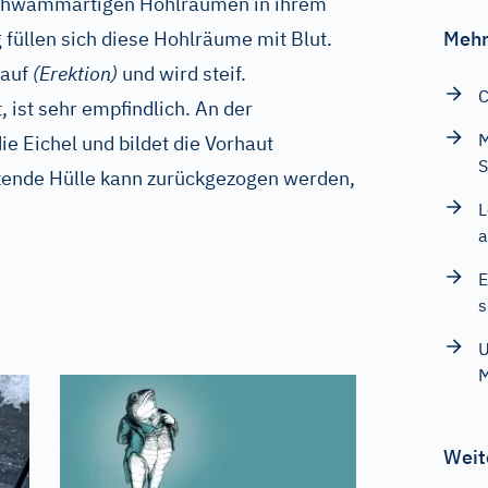
 schwammartigen Hohlräumen in ihrem
 füllen sich diese Hohlräume mit Blut.
Mehr
 auf
(Erektion)
und wird steif.
C
, ist sehr empfindlich. An der
M
die Eichel und bildet die Vorhaut
S
tzende Hülle kann zurückgezogen werden,
L
a
E
s
U
Weit