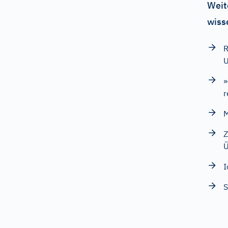
Weit
wiss
R
U
»
r
M
Z
Ü
I
S