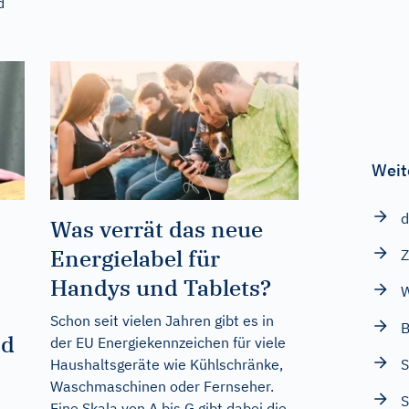
d
Weit
d
Was verrät das neue
Energielabel für
Z
Handys und Tablets?
Schon seit vielen Jahren gibt es in
B
nd
der EU Energiekennzeichen für viele
S
Haushaltsgeräte wie Kühlschränke,
Waschmaschinen oder Fernseher.
S
Eine Skala von A bis G gibt dabei die