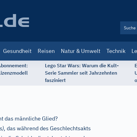
Gesundheit
Reisen
Natur & Umwelt
Technik
Le
 Abonnement:
Lego Star Wars: Warum die Kult-
E
Lizenzmodell
Serie Sammler seit Jahrzehnten
U
fasziniert
o
ht das männliche Glied?
s),
das während des Geschlechtsakts