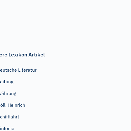
ere Lexikon Artikel
eutsche Literatur
eitung
Währung
öll, Heinrich
chifffahrt
infonie