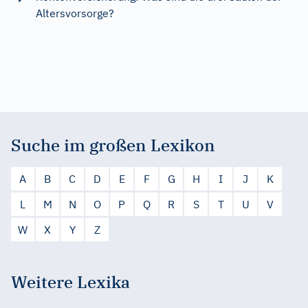
Altersvorsorge?
Suche im großen Lexikon
A
B
C
D
E
F
G
H
I
J
K
L
M
N
O
P
Q
R
S
T
U
V
W
X
Y
Z
Weitere Lexika