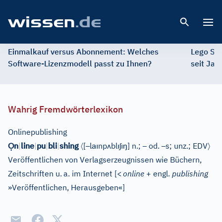
Open 
Einmalkauf versus Abonnement: Welches
Lego St
Software-Lizenzmodell passt zu Ihnen?
seit Jah
Wahrig Fremdwörterlexikon
Onlinepublishing
Ọ
〈
–
aı
ʌ
ı
ʃ
ı
ŋ
–
–
〉
n
|
line
|
pu
|
bli
|
shing
[
l
np
bl
]
n.;
od.
s; unz.;
EDV
Veröffentlichen von Verlagserzeugnissen wie Büchern,
Zeitschriften u.
a. im Internet
[
<
online
+ engl.
publishing
»Veröffentlichen, Herausgeben«
]