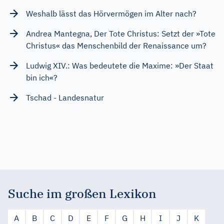
Weshalb lässt das Hörvermögen im Alter nach?
Andrea Mantegna, Der Tote Christus: Setzt der »Tote
Christus« das Menschenbild der Renaissance um?
Ludwig XIV.: Was bedeutete die Maxime: »Der Staat
bin ich«?
Tschad - Landesnatur
Suche im großen Lexikon
A
B
C
D
E
F
G
H
I
J
K