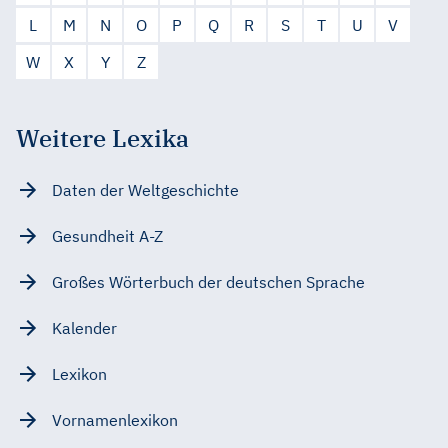
L
M
N
O
P
Q
R
S
T
U
V
W
X
Y
Z
Weitere Lexika
Daten der Weltgeschichte
Gesundheit A-Z
Großes Wörterbuch der deutschen Sprache
Kalender
Lexikon
Vornamenlexikon