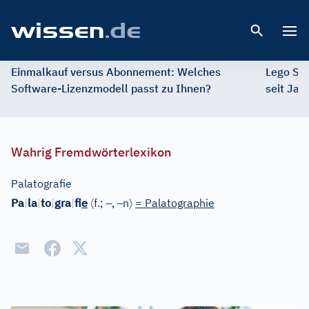
Open 
Einmalkauf versus Abonnement: Welches
Lego St
Software-Lizenzmodell passt zu Ihnen?
seit Jah
Wahrig Fremdwörterlexikon
Palatografie
〈
–
–
〉
Pa
|
la
|
to
|
gra
|
f
ie
f.;
,
n
= Palatographie