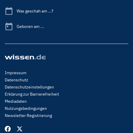
Was geschah am ...?
Geboren am ...
Footer
Impressum
Menu
Datenschutz
Legal
Datenschutzeinstellungen
Erklärung zur Barrierefreiheit
Mediadaten
Nutzungsbedingungen
Newsletter Registrierung