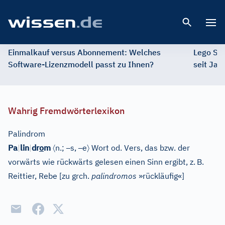
Open 
Einmalkauf versus Abonnement: Welches
Lego St
Software-Lizenzmodell passt zu Ihnen?
seit Jah
Wahrig Fremdwörterlexikon
Palindrom
〈
–
–
〉
Pa
|
lin
|
dr
o
m
n.;
s,
e
Wort od. Vers, das bzw. der
vorwärts wie rückwärts gelesen einen Sinn ergibt, z.
B.
Reittier, Rebe
[
zu grch.
palindromos
»rückläufig«
]