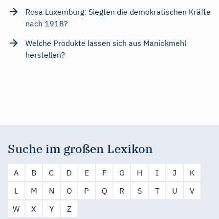
Rosa Luxemburg: Siegten die demokratischen Kräfte
nach 1918?
Welche Produkte lassen sich aus Maniokmehl
herstellen?
Suche im großen Lexikon
A
B
C
D
E
F
G
H
I
J
K
L
M
N
O
P
Q
R
S
T
U
V
W
X
Y
Z