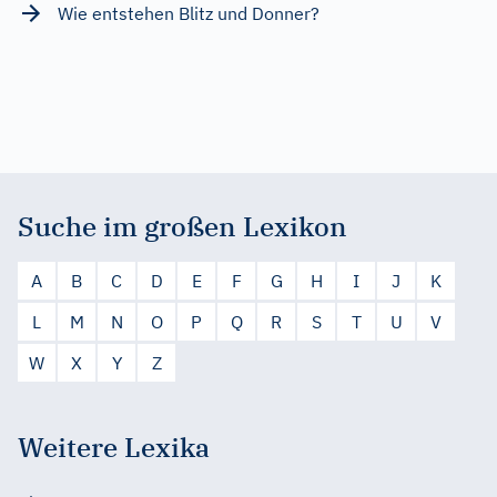
Wie entstehen Blitz und Donner?
Suche im großen Lexikon
A
B
C
D
E
F
G
H
I
J
K
L
M
N
O
P
Q
R
S
T
U
V
W
X
Y
Z
Weitere Lexika