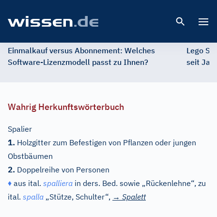
Open 
Einmalkauf versus Abonnement: Welches
Lego St
Software-Lizenzmodell passt zu Ihnen?
seit Jah
Wahrig Herkunftswörterbuch
Spalier
1.
Holzgitter zum Befestigen von Pflanzen oder jungen
Obstbäumen
2.
Doppelreihe von Personen
♦
aus
ital.
spalliera
in ders. Bed. sowie „Rückenlehne“, zu
ital.
spalla
„Stütze, Schulter“,
→
Spalett