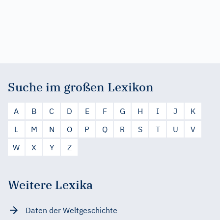
Suche im großen Lexikon
A
B
C
D
E
F
G
H
I
J
K
L
M
N
O
P
Q
R
S
T
U
V
W
X
Y
Z
Weitere Lexika
Daten der Weltgeschichte