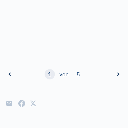
1
von
5