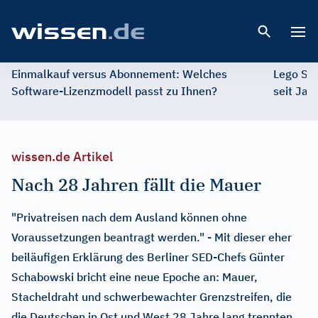
Open 
Einmalkauf versus Abonnement: Welches
Lego St
Software-Lizenzmodell passt zu Ihnen?
seit Jah
wissen.de Artikel
Nach 28 Jahren fällt die Mauer
"Privatreisen nach dem Ausland können ohne
Voraussetzungen beantragt werden." - Mit dieser eher
beiläufigen Erklärung des Berliner SED-Chefs Günter
Schabowski bricht eine neue Epoche an: Mauer,
Stacheldraht und schwerbewachter Grenzstreifen, die
die Deutschen in Ost und West 28 Jahre lang trennten,