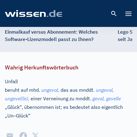
Open 
Einmalkauf versus Abonnement: Welches
Lego St
Software-Lizenzmodell passt zu Ihnen?
seit Jah
Wahrig Herkunftswörterbuch
Unfall
beruht auf
mhd.
ungeval,
das aus
mnddt.
ungeval,
ungevel(le),
einer Verneinung zu
mnddt.
geval, gevelle
„Glück“, übernommen ist; es bedeutet also eigentlich
–
„Un
Glück“