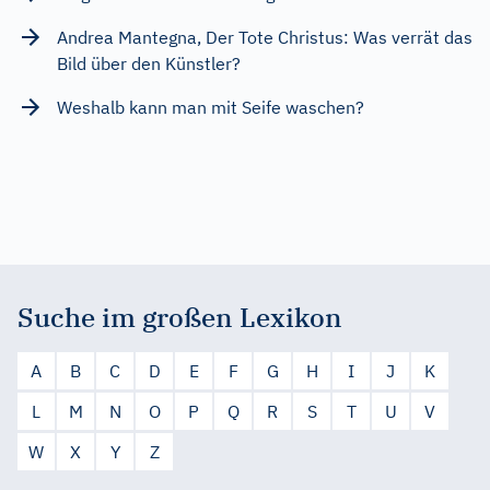
Andrea Mantegna, Der Tote Christus: Was verrät das
Bild über den Künstler?
Weshalb kann man mit Seife waschen?
Suche im großen Lexikon
A
B
C
D
E
F
G
H
I
J
K
L
M
N
O
P
Q
R
S
T
U
V
W
X
Y
Z