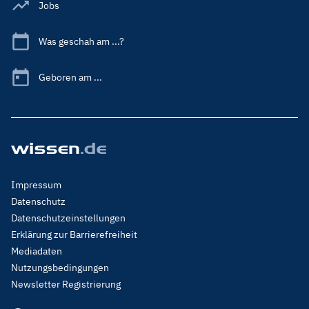
Jobs
Was geschah am ...?
Geboren am ...
Footer
Impressum
Menu
Datenschutz
Legal
Datenschutzeinstellungen
Erklärung zur Barrierefreiheit
Mediadaten
Nutzungsbedingungen
Newsletter Registrierung