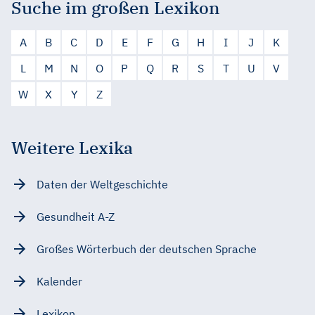
Suche im großen Lexikon
A
B
C
D
E
F
G
H
I
J
K
L
M
N
O
P
Q
R
S
T
U
V
W
X
Y
Z
Weitere Lexika
Daten der Weltgeschichte
Gesundheit A-Z
Großes Wörterbuch der deutschen Sprache
Kalender
Lexikon