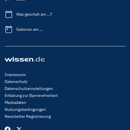
Was geschah am ...?
Geboren am ...
Footer
Impressum
Menu
Datenschutz
Legal
Datenschutzeinstellungen
Erklärung zur Barrierefreiheit
Mediadaten
Nutzungsbedingungen
Newsletter Registrierung