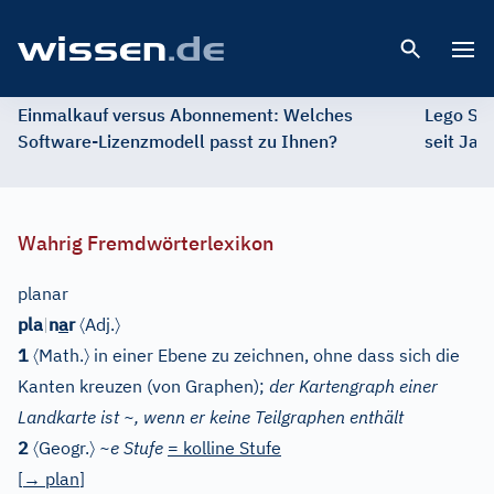
Open 
Einmalkauf versus Abonnement: Welches
Lego St
Software-Lizenzmodell passt zu Ihnen?
seit Jah
Wahrig Fremdwörterlexikon
planar
〈
〉
pla
|
n
a
r
Adj.
〈
〉
1
Math.
in einer Ebene zu zeichnen, ohne dass sich die
Kanten kreuzen (von Graphen);
der Kartengraph einer
Landkarte ist ~, wenn er keine Teilgraphen enthält
〈
〉
2
Geogr.
~e Stufe
= kolline Stufe
[
→
plan
]