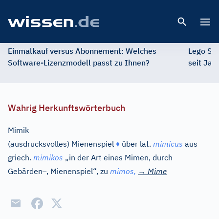
Open 
Einmalkauf versus Abonnement: Welches
Lego St
Software-Lizenzmodell passt zu Ihnen?
seit Jah
Wahrig Herkunftswörterbuch
Mimik
(ausdrucksvolles) Mienenspiel
♦
über
lat.
mimicus
aus
griech.
mimikos
„in der Art eines Mimen, durch
–
Gebärden
, Mienenspiel“, zu
mimos,
→
Mime