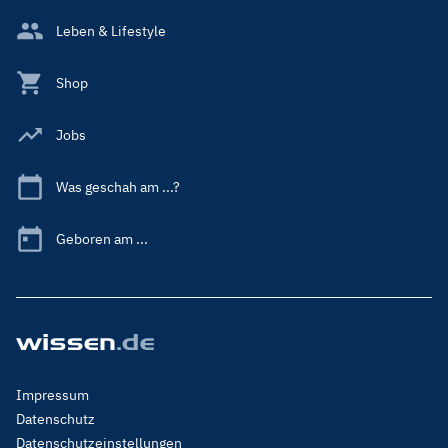
Leben & Lifestyle
Shop
Jobs
Was geschah am ...?
Geboren am ...
Footer
Impressum
Menu
Datenschutz
Legal
Datenschutzeinstellungen