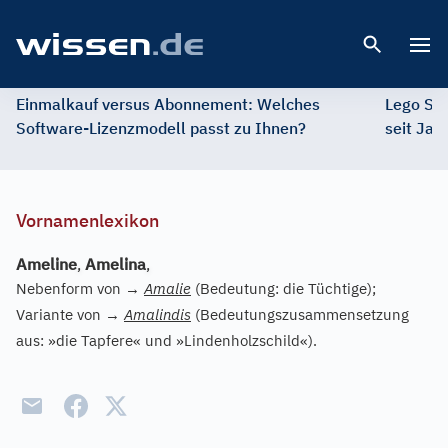
Open 
Einmalkauf versus Abonnement: Welches
Lego St
Software-Lizenzmodell passt zu Ihnen?
seit Jah
Vornamenlexikon
Ameline
,
Amelina
,
Nebenform von
→
Amalie
(Bedeutung: die Tüchtige);
Variante von
→
Amalindis
(Bedeutungszusammensetzung
aus: »die Tapfere« und »Lindenholzschild«).