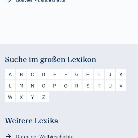
Suche im großen Lexikon
A
B
C
D
E
F
G
H
I
J
K
L
M
N
O
P
Q
R
S
T
U
V
W
X
Y
Z
Weitere Lexika
Daten der Weltgeschichte