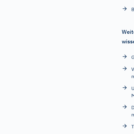
B
Weit
wiss
G
V
m
U
M
D
m
T