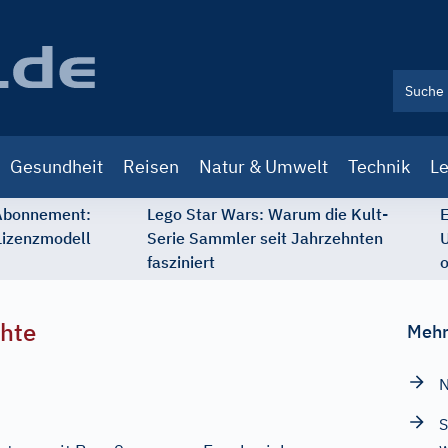
Gesundheit
Reisen
Natur & Umwelt
Technik
Le
 Abonnement:
Lego Star Wars: Warum die Kult-
E
Lizenzmodell
Serie Sammler seit Jahrzehnten
U
fasziniert
o
chte
Mehr
N
S