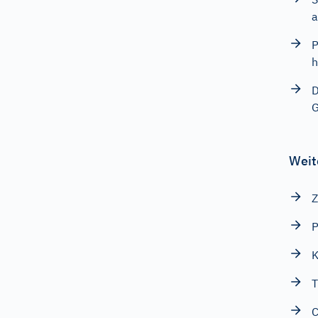
a
P
h
D
G
Weit
Z
P
K
T