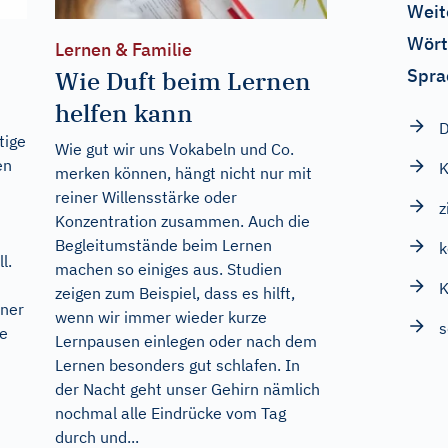
Weit
Wört
Lernen & Familie
Spra
Wie Duft beim Lernen
helfen kann
D
tige
Wie gut wir uns Vokabeln und Co.
en
K
merken können, hängt nicht nur mit
reiner Willensstärke oder
z
Konzentration zusammen. Auch die
Begleitumstände beim Lernen
l.
machen so einiges aus. Studien
K
zeigen zum Beispiel, dass es hilft,
iner
wenn wir immer wieder kurze
s
te
Lernpausen einlegen oder nach dem
Lernen besonders gut schlafen. In
der Nacht geht unser Gehirn nämlich
nochmal alle Eindrücke vom Tag
durch und...