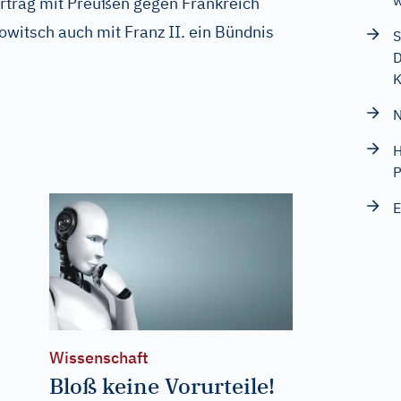
w
rag mit Preußen gegen Frankreich
owitsch auch mit Franz II. ein Bündnis
S
D
K
N
H
P
E
Wissenschaft
Bloß keine Vorurteile!