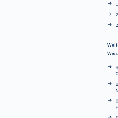
1
2
2
Weit
Wiss
R
O
B
B
H
S