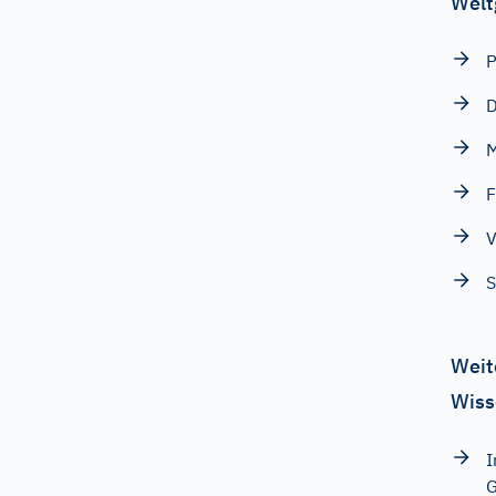
Welt
P
D
M
F
V
S
Weit
Wiss
I
G