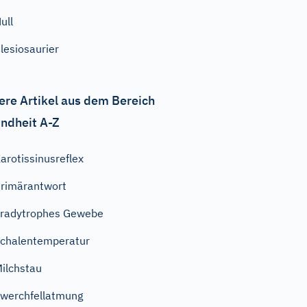
ull
lesiosaurier
ere Artikel aus dem Bereich
ndheit A-Z
arotissinusreflex
rimärantwort
radytrophes Gewebe
chalentemperatur
ilchstau
werchfellatmung