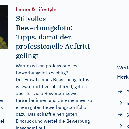
Leben & Lifestyle
Stilvolles
Bewerbungsfoto:
Tipps, damit der
professionelle Auftritt
gelingt
Warum ist ein professionelles
Weit
Bewerbungsfoto wichtig?
Herk
Der Einsatz eines Bewerbungsfotos
ist zwar nicht verpflichtend, gehört
P
aber für viele Bewerber sowie
Bewerberinnen und Unternehmen zu
er
t
einem guten Bewerbungsportfolio
ls
dazu. Das schafft einen guten
S
Eindruck und wertet die Bewerbung
ef
K
insgesamt auf.