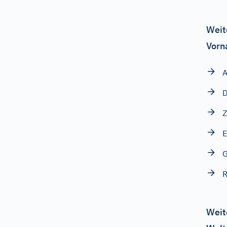
Weit
Vorn
A
D
Z
E
Weit