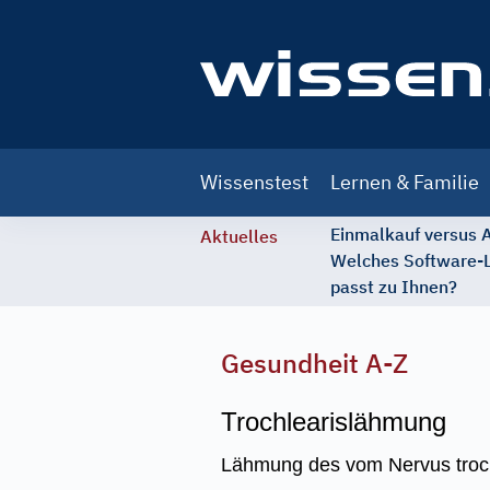
Main
Wissenstest
Lernen & Familie
navigation
Einmalkauf versus
Aktuelles
Welches Software-
passt zu Ihnen?
Gesundheit A-Z
Trochlearislähmung
Lähmung des vom Nervus trochl