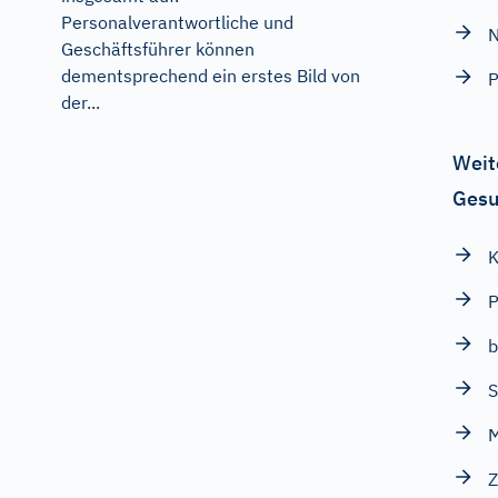
Personalverantwortliche und
N
Geschäftsführer können
dementsprechend ein erstes Bild von
P
der...
Weit
Gesu
K
P
b
S
M
Z