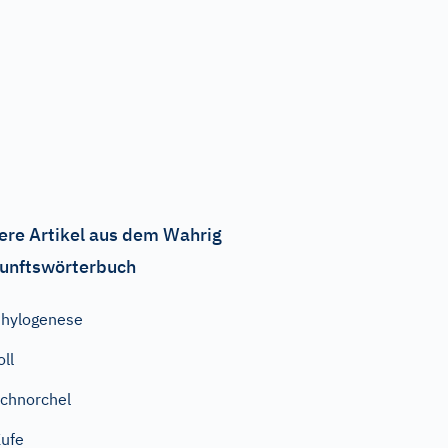
ere Artikel aus dem Wahrig
unftswörterbuch
hylogenese
oll
chnorchel
ufe