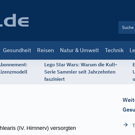
Gesundheit
Reisen
Natur & Umwelt
Technik
Le
 Abonnement:
Lego Star Wars: Warum die Kult-
E
Lizenzmodell
Serie Sammler seit Jahrzehnten
U
fasziniert
o
Weit
Gesu
T
earis (IV. Hirnnerv) versorgten