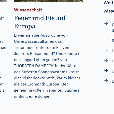
Weit
Wissenschaft
wiss
er
Feuer und Eis auf
W
Europa
S
Erwärmen die Ausbrüche von
S
zu
Unterwasservulkanen das
 sie
Tiefenmeer unter dem Eis von
H
Jupiters Riesenmond? Und könnte es
dort sogar Leben geben? von
U
THORSTEN DAMBECK In der Kälte
C
des äußeren Sonnensystems kreist
e
eine eisbedeckte Welt, kaum kleiner
D
an
als der Erdmond: Europa. Den
bis
geheimnisvollen Trabanten Jupiters
umhüllt eine dünne...