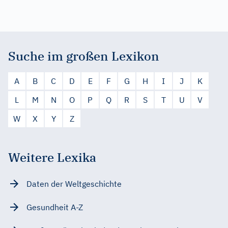
Suche im großen Lexikon
A
B
C
D
E
F
G
H
I
J
K
L
M
N
O
P
Q
R
S
T
U
V
W
X
Y
Z
Weitere Lexika
Daten der Weltgeschichte
Gesundheit A-Z