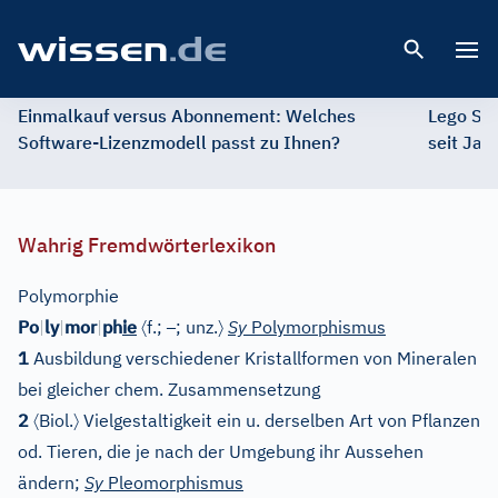
Open 
Einmalkauf versus Abonnement: Welches
Lego St
Software-Lizenzmodell passt zu Ihnen?
seit Jah
Wahrig Fremdwörterlexikon
Polymorphie
〈
–
〉
Po
|
ly
|
mor
|
ph
ie
f.;
; unz.
Sy
Polymorphismus
1
Ausbildung verschiedener Kristallformen von Mineralen
bei gleicher chem. Zusammensetzung
〈
〉
2
Biol.
Vielgestaltigkeit ein u. derselben Art von Pflanzen
od. Tieren, die je nach der Umgebung ihr Aussehen
ändern;
Sy
Pleomorphismus