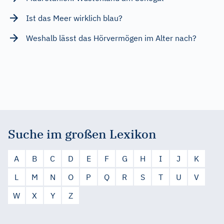
Ist das Meer wirklich blau?
Weshalb lässt das Hörvermögen im Alter nach?
Suche im großen Lexikon
A
B
C
D
E
F
G
H
I
J
K
L
M
N
O
P
Q
R
S
T
U
V
W
X
Y
Z