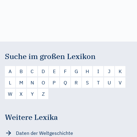
Suche im großen Lexikon
A
B
C
D
E
F
G
H
I
J
K
L
M
N
O
P
Q
R
S
T
U
V
W
X
Y
Z
Weitere Lexika
Daten der Weltgeschichte