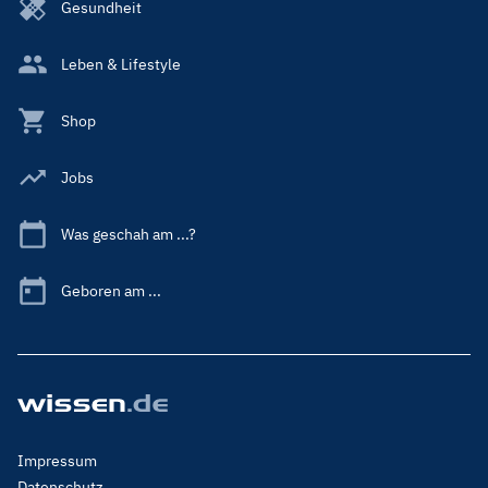
Gesundheit
Leben & Lifestyle
Shop
Jobs
Was geschah am ...?
Geboren am ...
Footer
Impressum
Menu
Datenschutz