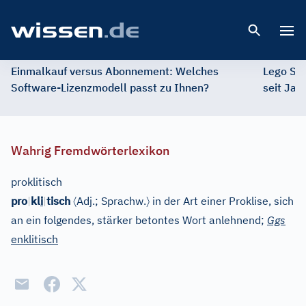
Open 
Einmalkauf versus Abonnement: Welches
Lego St
Software-Lizenzmodell passt zu Ihnen?
seit Jah
Wahrig Fremdwörterlexikon
proklitisch
〈
〉
pro
|
kl
i
|
tisch
Adj.
;
Sprachw.
in der Art einer Proklise, sich
an ein folgendes, stärker betontes Wort anlehnend;
Ggs
enklitisch