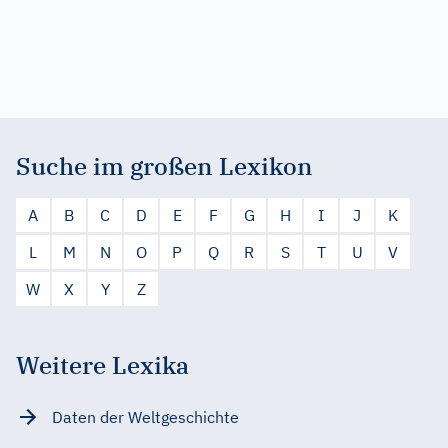
Suche im großen Lexikon
A
B
C
D
E
F
G
H
I
J
K
L
M
N
O
P
Q
R
S
T
U
V
W
X
Y
Z
Weitere Lexika
Daten der Weltgeschichte