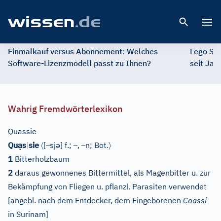
Open 
Einmalkauf versus Abonnement: Welches
Lego St
Software-Lizenzmodell passt zu Ihnen?
seit Jah
Wahrig Fremdwörterlexikon
Quassie
ạ
〈
–
ə
–
–
〉
Qu
s
|
sie
[
sj
]
f.;
,
n;
Bot.
1
Bitterholzbaum
2
daraus gewonnenes Bittermittel, als Magenbitter u. zur
Bekämpfung von Fliegen u. pflanzl. Parasiten verwendet
[
angebl. nach dem Entdecker, dem Eingeborenen
Coassi
in Surinam
]