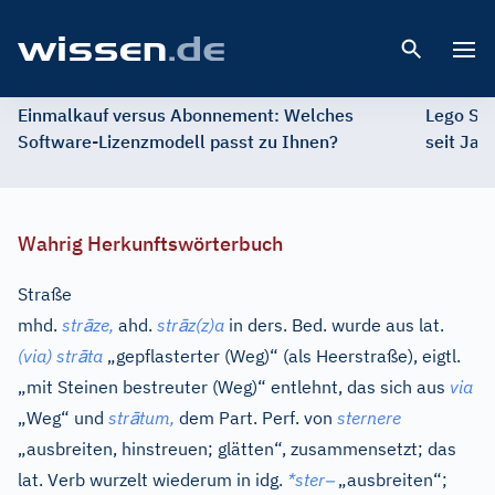
Open 
Einmalkauf versus Abonnement: Welches
Lego St
Software-Lizenzmodell passt zu Ihnen?
seit Jah
Wahrig Herkunftswörterbuch
Straße
ā
ā
mhd.
str
ze,
ahd.
str
z(z)a
in ders. Bed. wurde aus
lat.
ā
(via) str
ta
„gepflasterter (Weg)“ (als Heerstraße), eigtl.
„mit Steinen bestreuter (Weg)“ entlehnt, das sich aus
via
ā
„Weg“ und
str
tum,
dem Part. Perf. von
sternere
„ausbreiten, hinstreuen; glätten“, zusammensetzt; das
–
lat.
Verb wurzelt wiederum in
idg.
*ster
„ausbreiten“;