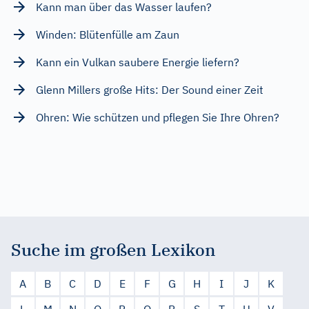
Kann man über das Wasser laufen?
Winden: Blütenfülle am Zaun
Kann ein Vulkan saubere Energie liefern?
Glenn Millers große Hits: Der Sound einer Zeit
Ohren: Wie schützen und pflegen Sie Ihre Ohren?
Suche im großen Lexikon
A
B
C
D
E
F
G
H
I
J
K
L
M
N
O
P
Q
R
S
T
U
V