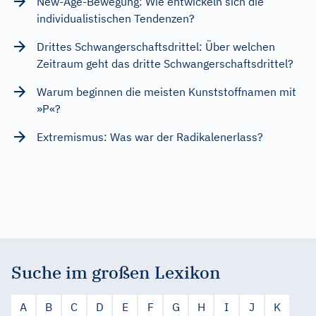
New-Age-Bewegung: Wie entwickeln sich die
individualistischen Tendenzen?
Drittes Schwangerschaftsdrittel: Über welchen
Zeitraum geht das dritte Schwangerschaftsdrittel?
Warum beginnen die meisten Kunststoffnamen mit
»P«?
Extremismus: Was war der Radikalenerlass?
Suche im großen Lexikon
A
B
C
D
E
F
G
H
I
J
K