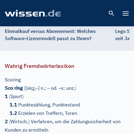
Open 
Einmalkauf versus Abonnement: Welches
Lego St
Software-Lizenzmodell passt zu Ihnen?
seit Jah
Wahrig Fremdwörterlexikon
Scoring
〈
ɔ
–
–
–
〉
Sco
|
ring
[
sk
:
]
n.;
od.
s; unz.
〈
〉
1
Sport
1.1
Punktezählung, Punktestand
1.2
Erzielen von Treffern, Toren
〈
〉
2
Wirtsch.
Verfahren, um die Zahlungssicherheit von
Kunden zu ermitteln