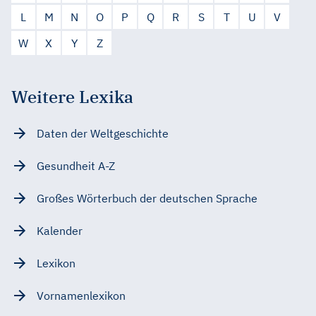
L
M
N
O
P
Q
R
S
T
U
V
W
X
Y
Z
Weitere Lexika
Daten der Weltgeschichte
Gesundheit A-Z
Großes Wörterbuch der deutschen Sprache
Kalender
Lexikon
Vornamenlexikon