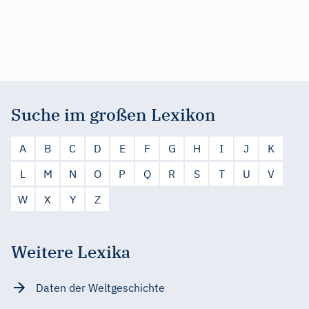
Suche im großen Lexikon
A
B
C
D
E
F
G
H
I
J
K
L
M
N
O
P
Q
R
S
T
U
V
W
X
Y
Z
Weitere Lexika
Daten der Weltgeschichte