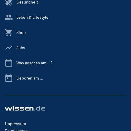
Gesundheit
Leben & Lifestyle
Shop
Jobs
Was geschah am ...?
Geboren am ...
Footer
Impressum
Menu
Datenschutz