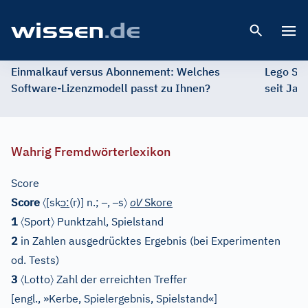
Open 
Einmalkauf versus Abonnement: Welches
Lego St
Software-Lizenzmodell passt zu Ihnen?
seit Jah
Wahrig Fremdwörterlexikon
Score
〈
ɔ
–
–
〉
Score
[
sk
:
(r)
]
n.;
,
s
oV
Skore
〈
〉
1
Sport
Punktzahl, Spielstand
2
in Zahlen ausgedrücktes Ergebnis (bei Experimenten
od. Tests)
〈
〉
3
Lotto
Zahl der erreichten Treffer
[
engl., »Kerbe, Spielergebnis, Spielstand«
]