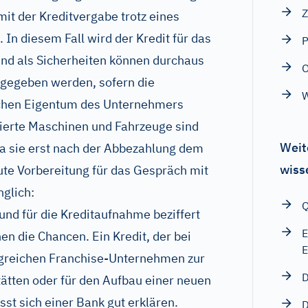
Z
it der Kreditvergabe trotz eines
 In diesem Fall wird der Kredit für das
P
 als Sicherheiten können durchaus
gegeben werden, sofern die
W
lichen Eigentum des Unternehmers
zierte Maschinen und Fahrzeuge sind
Weit
 da sie erst nach der Abbezahlung dem
wiss
te Vorbereitung für das Gespräch mit
nglich:
und für die Kreditaufnahme beziffert
E
n die Chancen. Ein Kredit, der bei
E
lgreichen Franchise-Unternehmen zur
D
ätten oder für den Aufbau einer neuen
sst sich einer Bank gut erklären.
D