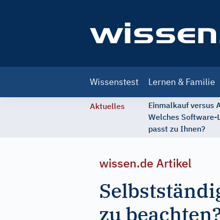
Main
Wissenstest
Lernen & Familie
navigation
Einmalkauf versus
Aktuelles
Welches Software-
passt zu Ihnen?
wissen.de Artikel
Selbstständi
zu beachten