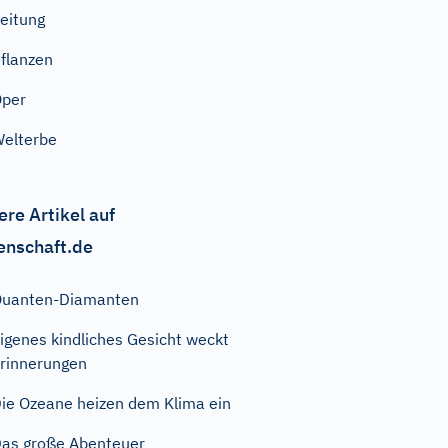
eitung
flanzen
Oper
elterbe
ere Artikel auf
enschaft.de
Quanten-Diamanten
igenes kindliches Gesicht weckt
rinnerungen
ie Ozeane heizen dem Klima ein
as große Abenteuer