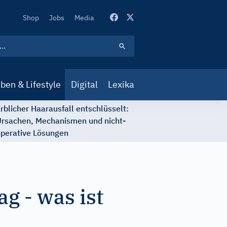
Secondary
Shop
Jobs
Media
Navigation
ben & Lifestyle
Digital
Lexika
rblicher Haarausfall entschlüsselt:
rsachen, Mechanismen und nicht-
perative Lösungen
g - was ist