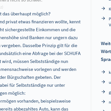
z)
K
st das überhaupt möglich?
P
nd privat etwas finanzieren wollte, kennt
V
cht sichergestellte Einkommen und die
enshöhe sind Banken nur ungern dazu
Weit
 vergeben. Dasselbe Prinzip gilt für die
Wört
undsätzlich eine Abfrage bei der SCHUFA
Spra
ft wird, müssen Selbstständige nun
mmensnachweise vorlegen und werden
oder Bürgschaften gebeten. Der
u
dabei für Selbstständige nur unter
gen möglich:
Vermögen vorhanden, beispielsweise
bereits abbezahltes Auto, kann das