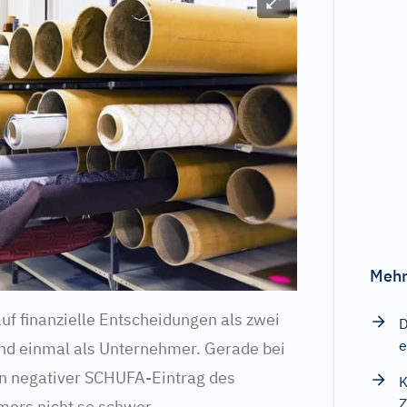
Bild vergrößern
Mehr
uf finanzielle Entscheidungen als zwei
D
e
und einmal als Unternehmer. Gerade bei
in negativer SCHUFA-Eintrag des
K
Z
mers nicht so schwer.