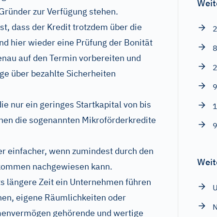
Weit
 Gründer zur Verfügung stehen.
st, dass der Kredit trotzdem über die
2
d hier wieder eine Prüfung der Bonität
8
genau auf den Termin vorbereiten und
2
ege über bezahlte Sicherheiten
9
ie nur ein geringes Startkapital von bis
1
hen die sogenannten Mikroförderkredite
9
der einfacher, wenn zumindest durch den
Weit
nkommen nachgewiesen kann.
its längere Zeit ein Unternehmen führen
en, eigene Räumlichkeiten oder
N
rmenvermögen gehörende und wertige