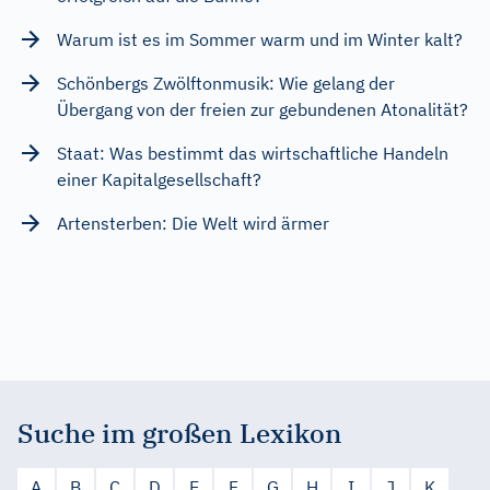
Warum ist es im Sommer warm und im Winter kalt?
Schönbergs Zwölftonmusik: Wie gelang der
Übergang von der freien zur gebundenen Atonalität?
Staat: Was bestimmt das wirtschaftliche Handeln
einer Kapitalgesellschaft?
Artensterben: Die Welt wird ärmer
Suche im großen Lexikon
A
B
C
D
E
F
G
H
I
J
K