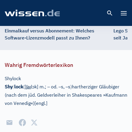
Open 
Einmalkauf versus Abonnement: Welches
Lego St
Software-Lizenzmodell passt zu Ihnen?
seit Jah
Wahrig Fremdwörterlexikon
Shylock
〈
ʃ
aı
ɔ
–
–
–
〉
Shy
|
lock
[
l
k]
m.;
od.
s,
s
hartherziger Gläubiger
(nach dem jüd. Geldverleiher in Shakespeares »Kaufmann
von Venedig«)
[
engl.
]