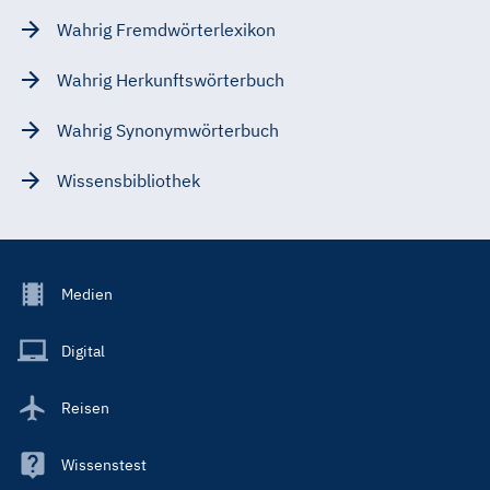
Wahrig Fremdwörterlexikon
Wahrig Herkunftswörterbuch
Wahrig Synonymwörterbuch
Wissensbibliothek
Footer
Medien
Menu
Main
Digital
Reisen
Wissenstest