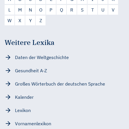
L
M
N
O
P
Q
R
S
T
U
V
W
X
Y
Z
Weitere Lexika
Daten der Weltgeschichte
Gesundheit A-Z
Großes Wörterbuch der deutschen Sprache
Kalender
Lexikon
Vornamenlexikon