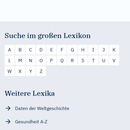
Suche im großen Lexikon
A
B
C
D
E
F
G
H
I
J
K
L
M
N
O
P
Q
R
S
T
U
V
W
X
Y
Z
Weitere Lexika
Daten der Weltgeschichte
Gesundheit A-Z