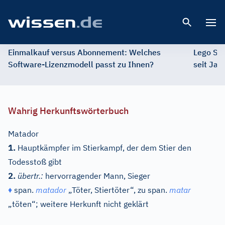
Open 
Einmalkauf versus Abonnement: Welches
Lego St
Software-Lizenzmodell passt zu Ihnen?
seit Jah
Wahrig Herkunftswörterbuch
Matador
1.
Hauptkämpfer im Stierkampf, der dem Stier den
Todesstoß gibt
2.
übertr.:
hervorragender Mann, Sieger
♦
span.
matador
„Töter, Stiertöter“, zu
span.
matar
„töten“; weitere Herkunft nicht geklärt