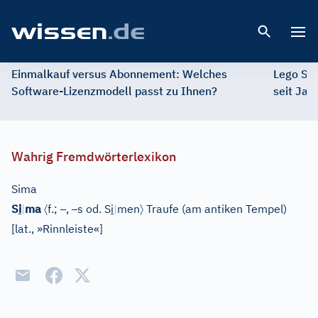
Open 
Einmalkauf versus Abonnement: Welches
Lego St
Software-Lizenzmodell passt zu Ihnen?
seit Jah
Wahrig Fremdwörterlexikon
Sima
〈
–
–
〉
S
i
|
ma
f.;
,
s od. S
i
|
men
Traufe (am antiken Tempel)
[
lat., »Rinnleiste«
]