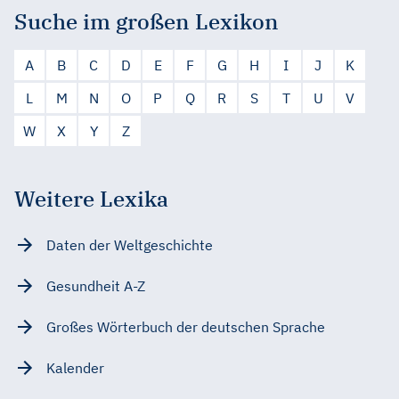
Suche im großen Lexikon
A
B
C
D
E
F
G
H
I
J
K
L
M
N
O
P
Q
R
S
T
U
V
W
X
Y
Z
Weitere Lexika
Daten der Weltgeschichte
Gesundheit A-Z
Großes Wörterbuch der deutschen Sprache
Kalender