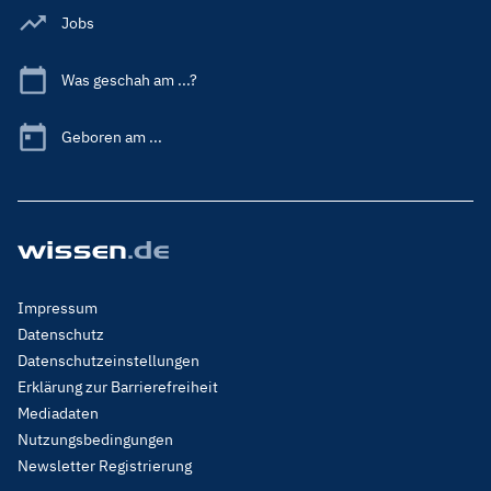
Jobs
Was geschah am ...?
Geboren am ...
Footer
Impressum
Menu
Datenschutz
Legal
Datenschutzeinstellungen
Erklärung zur Barrierefreiheit
Mediadaten
Nutzungsbedingungen
Newsletter Registrierung