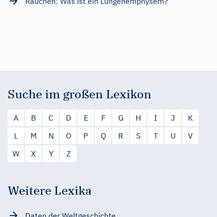
Rauchen: Was ist ein Lungenemphysem?
Suche im großen Lexikon
A
B
C
D
E
F
G
H
I
J
K
L
M
N
O
P
Q
R
S
T
U
V
W
X
Y
Z
Weitere Lexika
Daten der Weltgeschichte