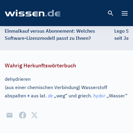
Open 
Einmalkauf versus Abonnement: Welches
Lego St
Software-Lizenzmodell passt zu Ihnen?
seit Jah
Wahrig Herkunftswörterbuch
dehydrieren
(aus einer chemischen Verbindung) Wasserstoff
abspalten
♦
aus
lat.
de
„weg“ und
griech.
hydor
„Wasser“