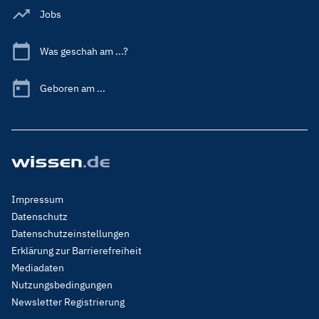
Jobs
Was geschah am ...?
Geboren am ...
Footer
Impressum
Menu
Datenschutz
Legal
Datenschutzeinstellungen
Erklärung zur Barrierefreiheit
Mediadaten
Nutzungsbedingungen
Newsletter Registrierung