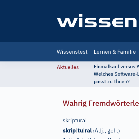
Main
Wissenstest
Lernen & Familie
navigation
Einmalkauf versus
Aktuelles
Welches Software-
passt zu Ihnen?
Wahrig Fremdwörterle
skriptural
〈
〉
skrip
|
tu
|
r
a
l
Adj.
;
geh.