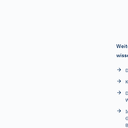
Weit
wiss
D
K
D
W
I
G
B