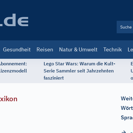
Gesundheit
Reisen
Natur & Umwelt
Technik
Le
 Abonnement:
Lego Star Wars: Warum die Kult-
E
Lizenzmodell
Serie Sammler seit Jahrzehnten
U
fasziniert
o
xikon
Weit
Wört
Spra