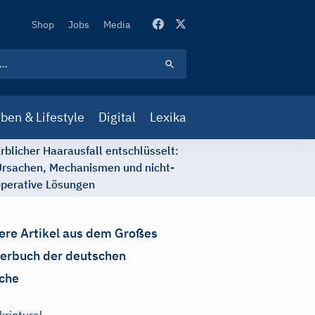
Secondary
Shop
Jobs
Media
Navigation
ben & Lifestyle
Digital
Lexika
rblicher Haarausfall entschlüsselt:
rsachen, Mechanismen und nicht-
perative Lösungen
ere Artikel aus dem Großes
erbuch der deutschen
che