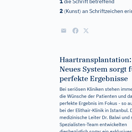
1
die Schrift betreffend
〈
〉
2
Kunst
an Schriftzeichen er
Haartransplantation:
Neues System sorgt f
perfekte Ergebnisse
Bei seriösen Kliniken stehen imm
die Wünsche der Patienten und d
perfekte Ergebnis im Fokus - so a
bei der Elithair-Klinik in Istanbul. 
medizinische Leiter Dr. Balwi und 
Spezialisten-Team entwickelten
diesbezüglich sogar ein exklusives