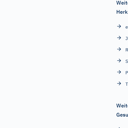
Weit
Herk
e
J
R
S
P
T
Weit
Gesu