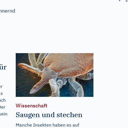
s
innernd
ür
er
as
uch
Wissenschaft
Der
Saugen und stechen
sein
Manche Insekten haben es auf