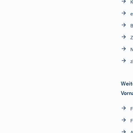
K
e
B
Z
z
Weit
Vorn
F
A