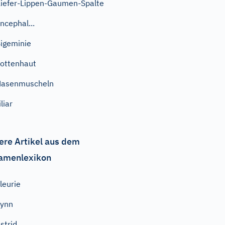
iefer-Lippen-Gaumen-Spalte
ncephal...
igeminie
ottenhaut
Nasenmuscheln
iliar
ere Artikel aus dem
amenlexikon
leurie
Fynn
strid