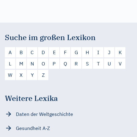
Suche im großen Lexikon
A
B
C
D
E
F
G
H
I
J
K
L
M
N
O
P
Q
R
S
T
U
V
W
X
Y
Z
Weitere Lexika
Daten der Weltgeschichte
Gesundheit A-Z