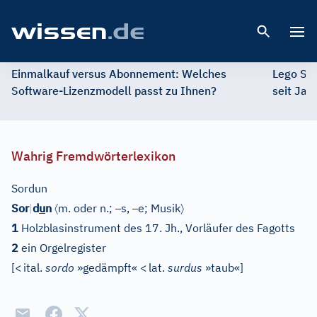
Open 
Einmalkauf versus Abonnement: Welches
Lego St
Software-Lizenzmodell passt zu Ihnen?
seit Jah
Wahrig Fremdwörterlexikon
Sordun
〈
–
–
〉
Sor
|
d
u
n
m. oder n.;
s,
e;
Musik
1
Holzblasinstrument des 17. Jh., Vorläufer des Fagotts
2
ein Orgelregister
[
<
ital.
sordo
»gedämpft«
<
lat.
surdus
»taub«
]