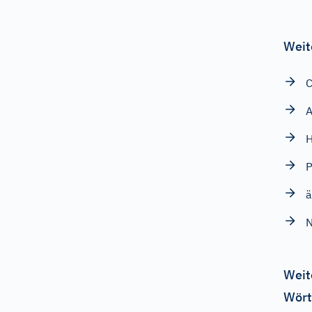
Weit
C
A
H
P
ä
N
Weit
Wört