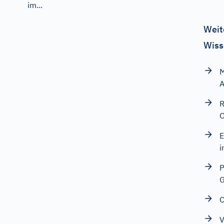
im...
Weit
Wiss
M
A
R
O
E
i
P
G
C
V