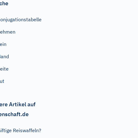
che
onjugationstabelle
nehmen
ein
Hand
eite
ut
ere Artikel auf
enschaft.de
iftige Reiswaffeln?