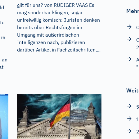
gilt für uns? von RÜDIGER VAAS Es
ld
Mehr
mag sonderbar klingen, sogar
unfreiwillig komisch: Juristen denken
te
bereits über Rechtsfragen im
C
Umgang mit außerirdischen
hre
C
Intelligenzen nach, publizieren
darüber Artikel in Fachzeitschriften,...
e an
A
st
"
Weit
5
1
2