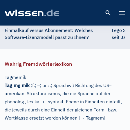
Open 
Einmalkauf versus Abonnement: Welches
Lego St
Software-Lizenzmodell passt zu Ihnen?
seit Jah
Wahrig Fremdwörterlexikon
Tagmemik
e
〈
–
〉
–
Tag
|
m
|
mik
f.;
; unz.;
Sprachw.
Richtung des US
amerikan. Strukturalismus, die die Sprache auf der
phonolog., lexikal. u. syntakt. Ebene in Einheiten einteilt,
–
die jeweils durch eine Einheit der gleichen Form
bzw.
Wortklasse ersetzt werden können
[
→
Tagmem
]