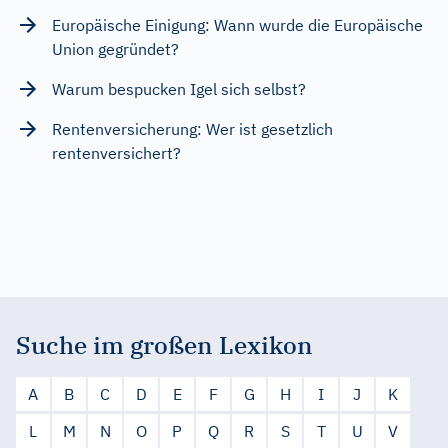
Europäische Einigung: Wann wurde die Europäische
Union gegründet?
Warum bespucken Igel sich selbst?
Rentenversicherung: Wer ist gesetzlich
rentenversichert?
Suche im großen Lexikon
A
B
C
D
E
F
G
H
I
J
K
L
M
N
O
P
Q
R
S
T
U
V