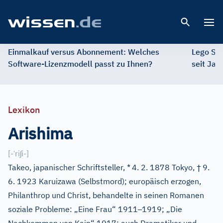
Open 
Einmalkauf versus Abonnement: Welches
Lego St
Software-Lizenzmodell passt zu Ihnen?
seit Jah
Lexikon
Arishima
ˈ
ʃ
[
-
ri
i-
]
†
Takeo, japanischer Schriftsteller, *
4. 2. 1878 Tokyo,
9.
6. 1923 Karuizawa (Selbstmord); europäisch erzogen,
Philanthrop und Christ, behandelte in seinen Romanen
–
soziale Probleme: „Eine Frau“ 1911
1919; „Die