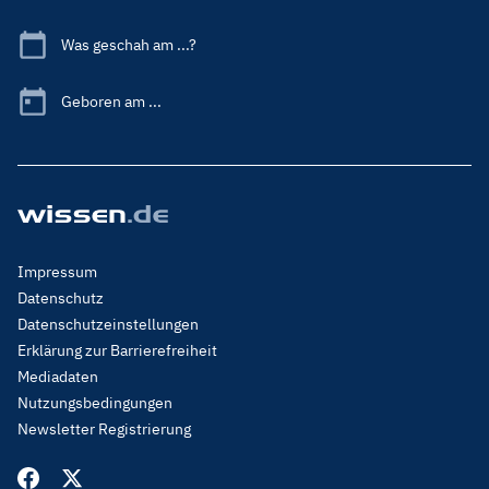
Was geschah am ...?
Geboren am ...
Footer
Impressum
Menu
Datenschutz
Legal
Datenschutzeinstellungen
Erklärung zur Barrierefreiheit
Mediadaten
Nutzungsbedingungen
Newsletter Registrierung